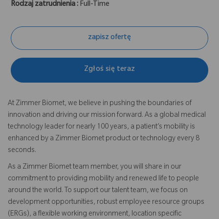
Rodzaj zatrudnienia :
Full-Time
zapisz ofertę
Zgłoś się teraz
At Zimmer Biomet, we believe in pushing the boundaries of
innovation and driving our mission forward. As a global medical
technology leader for nearly 100 years, a patient’s mobility is
enhanced by a Zimmer Biomet product or technology every 8
seconds.
As a Zimmer Biomet team member, you will share in our
commitment to providing mobility and renewed life to people
around the world. To support our talent team, we focus on
development opportunities, robust employee resource groups
(ERGs), a flexible working environment, location specific