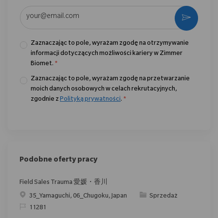
Wpisz adres e-mail (wymagane)
Aktywo
Zaznaczając to pole, wyrażam zgodę na otrzymywanie
informacji dotyczących możliwości kariery w Zimmer
Biomet.
*
Zaznaczając to pole, wyrażam zgodę na przetwarzanie
moich danych osobowych w celach rekrutacyjnych,
zgodnie z
Polityką prywatności
.
*
Podobne oferty pracy
Field Sales Trauma 愛媛・香川
Location
Category
35_Yamaguchi, 06_Chugoku, Japan
Sprzedaż
ReqId
11281