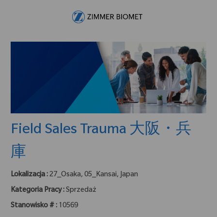
Skip to main content
-
Field Sales Trauma 大阪・兵
庫
Lokalizacja :
27_Osaka, 05_Kansai, Japan
Kategoria Pracy :
Sprzedaż
Stanowisko # :
10569