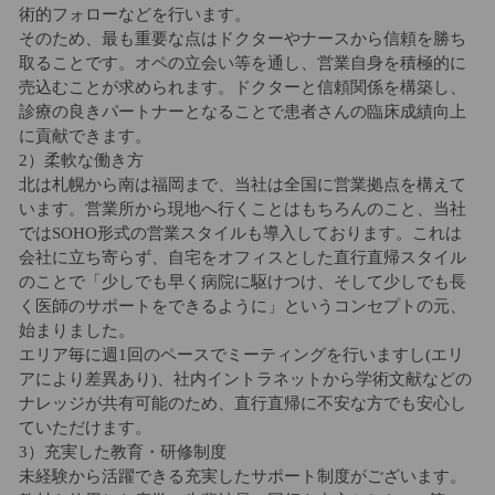
術的フォローなどを行います。
そのため、最も重要な点はドクターやナースから信頼を勝ち
取ることです。オペの立会い等を通し、営業自身を積極的に
売込むことが求められます。ドクターと信頼関係を構築し、
診療の良きパートナーとなることで患者さんの臨床成績向上
に貢献できます。
2）柔軟な働き方
北は札幌から南は福岡まで、当社は全国に営業拠点を構えて
います。営業所から現地へ行くことはもちろんのこと、当社
ではSOHO形式の営業スタイルも導入しております。これは
会社に立ち寄らず、自宅をオフィスとした直行直帰スタイル
のことで「少しでも早く病院に駆けつけ、そして少しでも長
く医師のサポートをできるように」というコンセプトの元、
始まりました。
エリア毎に週1回のペースでミーティングを行いますし(エリ
アにより差異あり)、社内イントラネットから学術文献などの
ナレッジが共有可能のため、直行直帰に不安な方でも安心し
ていただけます。
3）充実した教育・研修制度
未経験から活躍できる充実したサポート制度がございます。