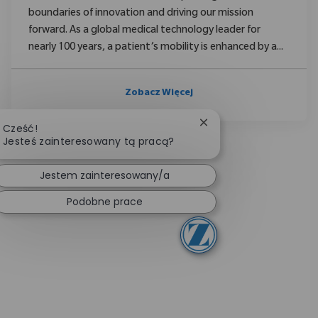
boundaries of innovation and driving our mission
forward. As a global medical technology leader for
nearly 100 years, a patient’s mobility is enhanced by a...
Zobacz Więcej
Zamknij powiadomieni
Cześć!
Jesteś zainteresowany tą pracą?
Jestem zainteresowany/a
Podobne prace