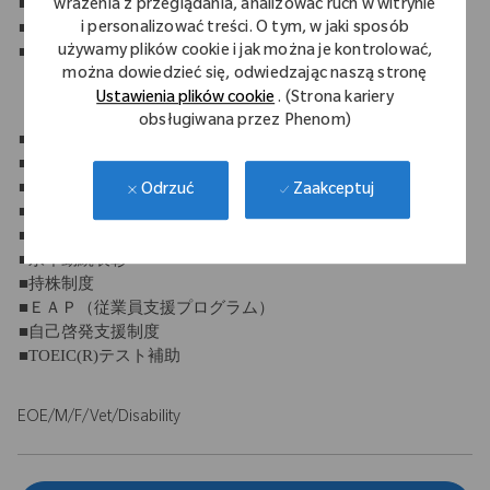
■年末年始休暇
wrażenia z przeglądania, analizować ruch w witrynie
■有給休暇（10日～21日）
i personalizować treści. O tym, w jaki sposób
■産休・育休制度
używamy plików cookie i jak można je kontrolować,
można dowiedzieć się, odwiedzając naszą stronę
Ustawienia plików cookie
. (Strona kariery
【福利厚生】
obsługiwana przez Phenom)
■社会保険完備
■退職金制度
■団体保険
Zaakceptuj
Odrzuć
■定期健康診断
■財形貯蓄制度
■永年勤続表彰
■持株制度
■ＥＡＰ（従業員支援プログラム）
■自己啓発支援制度
■TOEIC(R)テスト補助
EOE/M/F/Vet/Disability