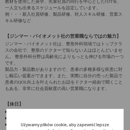
教材を使用した座学、先輩社員の同行を中心としたOJT等、
一人立ち出来るスケジュールを設定しています。
例・・・新入社員研修、製品研修、対人スキル研修、営業ス
キル研修など
【ジンマー・バイオメット社の営業職ならではの魅力】
ジンマー・バイオメット社は、整形外科領域ではトップクラ
スの会社で、整形のドクターで知らない人はほとんどいませ
ん。 整形外科分野は高齢化によりもっとも伸びる市場の一つ
です。
製品力・製品数がありますので、患者の多種多様な疾患に対
し幅広い提案ができます。また、実際に自分の売った製品で
患者のQOL向上を叶えられたお話をドクター経由で聞くこと
もある、非常に社会貢献度の高い営業職になります。
【休日】
■年間休日 120日以上 休日・休暇
■週休2日制
■祝日休み
Używamy plików cookie, aby zapewnić lepsze