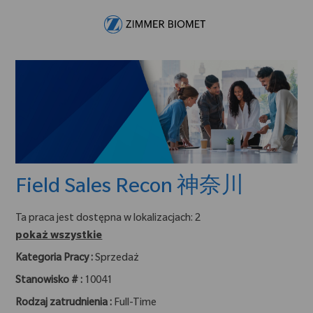
Skip to main content
-
Field Sales Recon 神奈川
Ta praca jest dostępna w lokalizacjach: 2
pokaż wszystkie
Kategoria Pracy :
Sprzedaż
Stanowisko # :
10041
Rodzaj zatrudnienia :
Full-Time