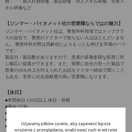
例・・・新入社員研修、製品研修、対人スキル研修、営業ス
キル研修など
【ジンマー・バイオメット社の営業職ならではの魅力】
ジンマー・バイオメット社は、整形外科領域ではトップクラ
スの会社で、整形のドクターで知らない人はほとんどいませ
ん。 整形外科分野は高齢化によりもっとも伸びる市場の一つ
です。
製品力・製品数がありますので、患者の多種多様な疾患に対
し幅広い提案ができます。また、実際に自分の売った製品で
患者のQOL向上を叶えられたお話をドクター経由で聞くこと
もある、非常に社会貢献度の高い営業職になります。
【休日】
■年間休日 120日以上 休日・休暇
■週休2日制
■祝日休み
■年末年始休暇
Używamy plików cookie, aby zapewnić lepsze
■有給休暇（10日～21日）
wrażenia z przeglądania, analizować ruch w witrynie