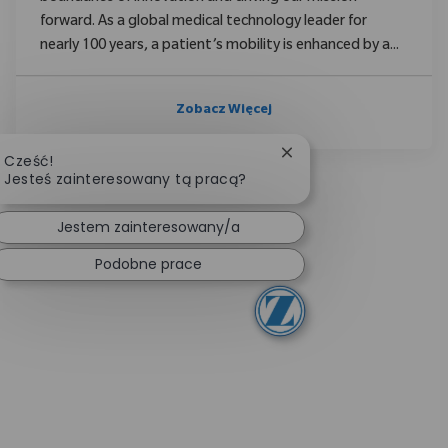
forward. As a global medical technology leader for
nearly 100 years, a patient’s mobility is enhanced by a...
Zobacz Więcej
Zamknij powiadomieni
Cześć!
Jesteś zainteresowany tą pracą?
Jestem zainteresowany/a
Podobne prace