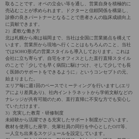
取ることです。オペの立会い等を通し、営業自身を積極的に
売込むことが求められます。ドクターと信頼関係を構築し、
診療の良きパートナーとなることで患者さんの臨床成績向上
に貢献できます。
2）柔軟な働き方
北は札幌から南は福岡まで、当社は全国に営業拠点を構えて
います。営業所から現地へ行くことはもちろんのこと、当社
ではSOHO形式の営業スタイルも導入しております。これは
会社に立ち寄らず、自宅をオフィスとした直行直帰スタイル
のことで「少しでも早く病院に駆けつけ、そして少しでも長
く医師のサポートをできるように」というコンセプトの元、
始まりました。
エリア毎に週1回のペースでミーティングを行いますし(エリ
アにより差異あり)、社内イントラネットから学術文献などの
ナレッジが共有可能のため、直行直帰に不安な方でも安心し
ていただけます。
3）充実した教育・研修制度
未経験から活躍できる充実したサポート制度がございます。
教材を使用した座学、先輩社員の同行を中心としたOJT等、
一人立ち出来るスケジュールを設定しています。