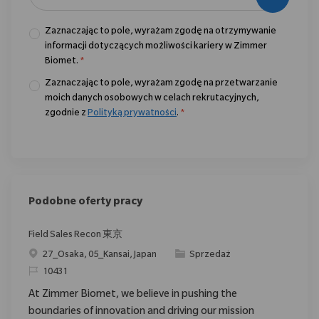
Zaznaczając to pole, wyrażam zgodę na otrzymywanie
informacji dotyczących możliwości kariery w Zimmer
Biomet.
*
Zaznaczając to pole, wyrażam zgodę na przetwarzanie
moich danych osobowych w celach rekrutacyjnych,
zgodnie z
Polityką prywatności
.
*
Podobne oferty pracy
Field Sales Recon 東京
Location
Category
27_Osaka, 05_Kansai, Japan
Sprzedaż
ReqId
10431
At Zimmer Biomet, we believe in pushing the
boundaries of innovation and driving our mission