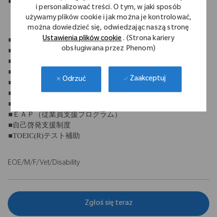
■産休・育休制度
i personalizować treści. O tym, w jaki sposób
używamy plików cookie i jak można je kontrolować,
można dowiedzieć się, odwiedzając naszą stronę
【福利厚生】
Ustawienia plików cookie
. (Strona kariery
■社会保険完備
obsługiwana przez Phenom)
■退職金制度
■団体保険
■定期健康診断
Zaakceptuj
Odrzuć
■財形貯蓄制度
■永年勤続表彰
■持株制度
■ＥＡＰ（従業員支援プログラム）
■自己啓発支援制度
■TOEIC(R)テスト補助
EOE/M/F/Vet/Disability
Zgłoś się teraz