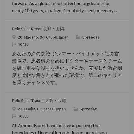
forward. As a global medical technology leader for
nearly 100 years, a patient’s mobility is enhanced by a...
Field Sales Recon 長野・山梨
Location
Category
20_Nagano, 04_Chubu, Japan
Sprzedaż
ReqId
10430
あなたの次の挑戦: ジンマー・バイオメット社の営
業職で、患者様のためにドクターやナースとチーム
を組む重要な役割を担いませんか。充実した教育制
度と柔軟な働き方が整った環境で、第二のキャリア
を築くチャンスです。
Field Sales Trauma 大阪・兵庫
Location
Category
27_Osaka, 05_Kansai, Japan
Sprzedaż
ReqId
10569
At Zimmer Biomet, we believe in pushing the
boundaries of innovation and driving our mission