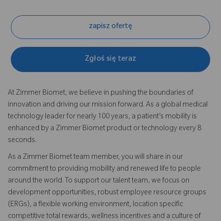
zapisz ofertę
Zgłoś się teraz
At Zimmer Biomet, we believe in pushing the boundaries of
innovation and driving our mission forward. As a global medical
technology leader for nearly 100 years, a patient’s mobility is
enhanced by a Zimmer Biomet product or technology every 8
seconds.
As a Zimmer Biomet team member, you will share in our
commitment to providing mobility and renewed life to people
around the world. To support our talent team, we focus on
development opportunities, robust employee resource groups
(ERGs), a flexible working environment, location specific
competitive total rewards, wellness incentives and a culture of