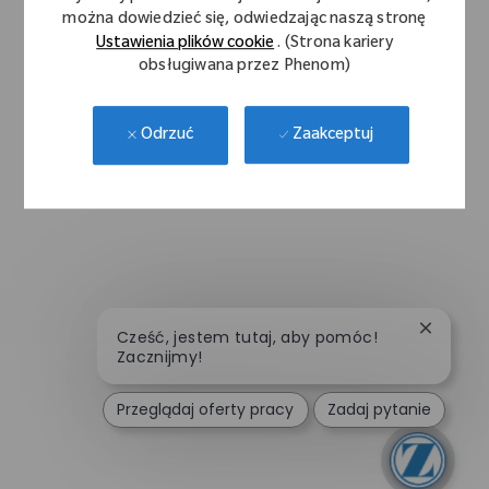
można dowiedzieć się, odwiedzając naszą stronę
Ustawienia plików cookie
. (Strona kariery
obsługiwana przez Phenom)
Zaakceptuj
Odrzuć
Zamknij
Cześć, jestem tutaj, aby pomóc!
Zacznijmy!
Przeglądaj oferty pracy
Zadaj pytanie