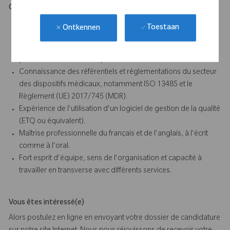
Ce qui vous démarquera
Bonne maîtrise de la gestion documentaire d'un Système de
Toestaan
Ontkennen
Management de la Qualité.
Connaissance des méthodologies de résolution de
problèmes et des outils qualité associés.
Connaissance des référentiels et réglementations du secteur
des dispositifs médicaux, notamment ISO 13485 et le
Règlement (UE) 2017/745 (MDR).
Expérience de l'utilisation d'un logiciel de gestion de la qualité
(ETQ ou équivalent).
Maîtrise professionnelle du français et de l'anglais, à l'écrit
comme à l'oral.
Fort esprit d'équipe, sens de l'organisation et capacité à
travailler en transverse avec différents services.
Vous êtes intéressé(e)
Alors postulez en ligne en envoyant votre dossier de candidature