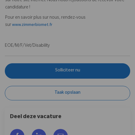
sur notre site Internet. Nous nous réjouissons de recevoir votre
candidature !
Pour en savoir plus sur nous, rendez-vous
sur
www.zimmerbiomet.fr
EOE/M/F/Vet/Disability
Solliciteer nu
Taak opslaan
Deel deze vacature