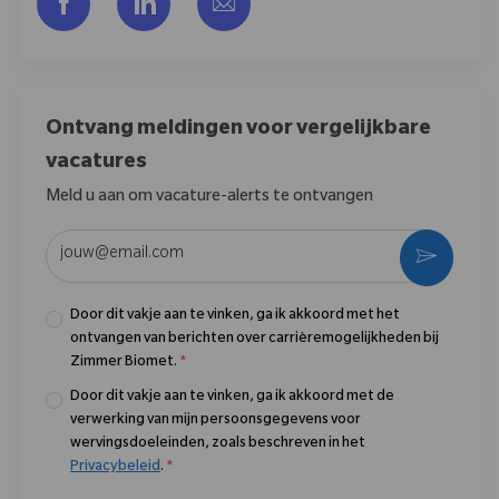
Delen via Facebook
Delen via LinkedIn
Delen via e-mail
Ontvang meldingen voor vergelijkbare
vacatures
Meld u aan om vacature-alerts te ontvangen
Voer uw e-mailadres in (vereist)
Activere
Door dit vakje aan te vinken, ga ik akkoord met het
ontvangen van berichten over carrièremogelijkheden bij
Zimmer Biomet.
*
Door dit vakje aan te vinken, ga ik akkoord met de
verwerking van mijn persoonsgegevens voor
wervingsdoeleinden, zoals beschreven in het
Privacybeleid
.
*