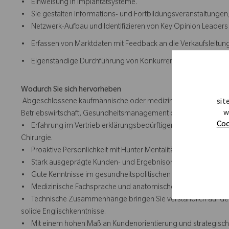
• Einweisung in Implantatsysteme.
• Sie gestalten Informations- und Fortbildungsveranstaltungen,
• Netzwerk-Aufbau und Identifizieren von Key Opinion Leaders
• Erfassen von Marktdaten mit Feedback an die Verkaufsleitung
• Eigenständige Durchführung von Konkurrenz- und Marktanaly
Wodurch Sie sich hervorheben
Abgeschlossene kaufmännische oder medizinisch-technische Ausb
sit
w
Betriebswirtschaft, Gesundheitsmanagement oder einem vergle
Coo
• Erfahrung im Vertrieb erklärungsbedürftiger Produkte, vorzu
Chirurgie.
• Proaktive Persönlichkeit mit Hunter Mentalität.
• Stark ausgeprägte Kunden- und Ergebnisorientierung sowie
• Gute Kenntnisse im gesundheitspolitischen Umfeld (z.B. über 
• Medizinische Fachsprache und anatomische Grundkenntnisse
• Technische Zusammenhänge bringen Sie verständlich auf de
solide Englischkenntnisse.
• Mit einem hohen Maß an Kundenorientierung und strategischem