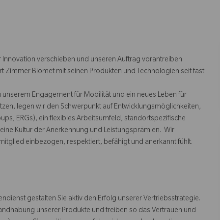
 Innovation verschieben und unseren Auftrag vorantreiben
rt Zimmer Biomet mit seinen Produkten und Technologien seit fast
u unserem Engagement für Mobilität und ein neues Leben für
tzen, legen wir den Schwerpunkt auf Entwicklungsmöglichkeiten,
s, ERGs), ein flexibles Arbeitsumfeld, standortspezifische
ine Kultur der Anerkennung und Leistungsprämien. Wir
mitglied einbezogen, respektiert, befähigt und anerkannt fühlt.
ndienst gestalten Sie aktiv den Erfolg unserer Vertriebsstrategie.
 Handhabung unserer Produkte und treiben so das Vertrauen und