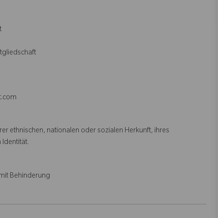
t
itgliedschaft
et.com
r ethnischen, nationalen oder sozialen Herkunft, ihres
 Identität.
mit Behinderung