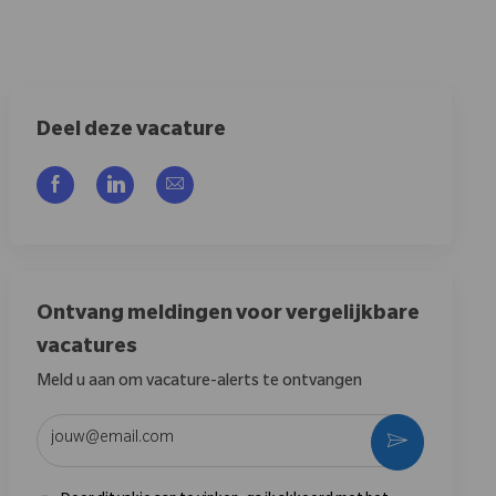
Deel deze vacature
Delen via Facebook
Delen via LinkedIn
Delen via e-mail
Ontvang meldingen voor vergelijkbare
vacatures
Meld u aan om vacature-alerts te ontvangen
Voer uw e-mailadres in (vereist)
Activeren