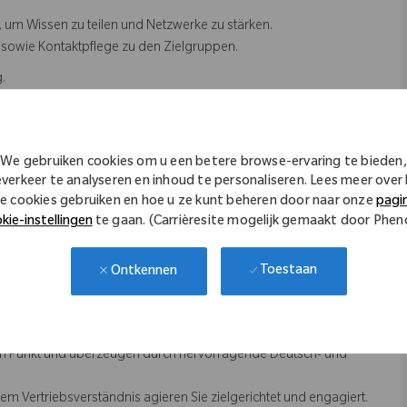
 um Wissen zu teilen und Netzwerke zu stärken.
 sowie Kontaktpflege zu den Zielgruppen.
.
sen sowie Teilnahme an Kongressen und Klinikveranstaltungen.
We gebruiken cookies om u een betere browse-ervaring te bieden,
ildung, alternativ ein Hochschulabschluss (z. B. in
everkeer te analyseren en inhoud te personaliseren. Lees meer over
e cookies gebruiken en hoe u ze kunt beheren door naar onze
pagi
ichbaren Fachgebiet).
kie-instellingen
te gaan. (Carrièresite mogelijk gemaakt door Phe
gsweise in der Orthopädie (Knie- und Hüftendoprothetik) oder
Toestaan
Ontkennen
 Verhandlungsgeschick.
DRGs) oder Erfahrung im Klinikgeschäft.
 in der Orthopädie wünschenswert.
n Punkt und überzeugen durch hervorragende Deutsch- und
 Vertriebsverständnis agieren Sie zielgerichtet und engagiert.