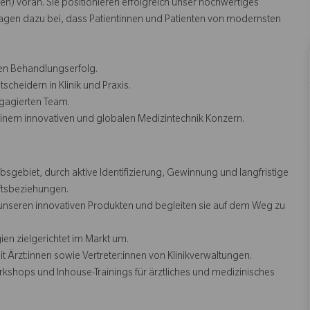
) voran. Sie positionieren erfolgreich unser hochwertiges
ragen dazu bei, dass Patientinnen und Patienten von modernsten
en Behandlungserfolg.
heidern in Klinik und Praxis.
ngagierten Team.
einem innovativen und globalen Medizintechnik Konzern.
sgebiet, durch aktive Identifizierung, Gewinnung und langfristige
tsbeziehungen.
unseren innovativen Produkten und begleiten sie auf dem Weg zu
en zielgerichtet im Markt um.
Ärzt:innen sowie Vertreter:innen von Klinikverwaltungen.
hops und Inhouse-Trainings für ärztliches und medizinisches