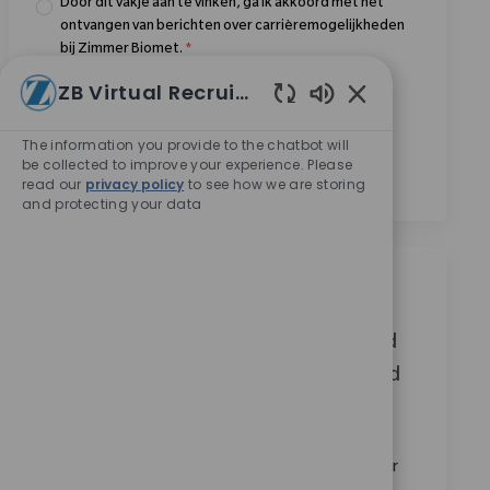
Door dit vakje aan te vinken, ga ik akkoord met het
ontvangen van berichten over carrièremogelijkheden
bij Zimmer Biomet.
*
Door dit vakje aan te vinken, ga ik akkoord met de
ZB Virtual Recruiter
verwerking van mijn persoonsgegevens voor
Ingeschakelde ch
wervingsdoeleinden, zoals beschreven in het
The information you provide to the chatbot will
Privacybeleid
.
*
be collected to improve your experience. Please
read our
privacy policy
to see how we are storing
and protecting your data
Vergelijkbare banen
Sales Representative (m/w/d) Knie- und
Hüftendoprothetik - Zentraldeutschland
Categorie
Beschikbaar op 15 locaties
verkoop
Verzoek
10882
Wir suchen einen engagierten Vertriebsmitarbeiter