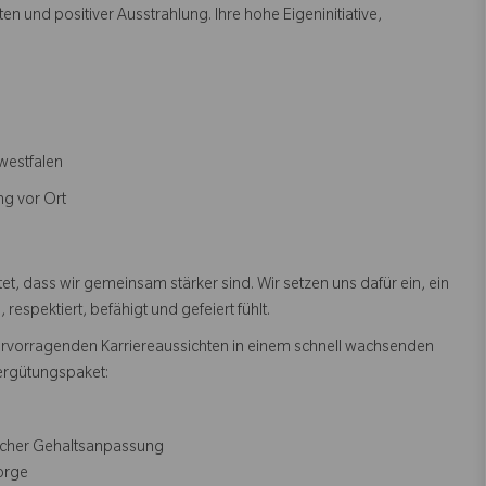
 und positiver Ausstrahlung. Ihre hohe Eigeninitiative,
nwestfalen
ng vor Ort
, dass wir gemeinsam stärker sind. Wir setzen uns dafür ein, ein
espektiert, befähigt und gefeiert fühlt.
ervorragenden Karriereaussichten in einem schnell wachsenden
ergütungspaket:
rlicher Gehaltsanpassung
sorge