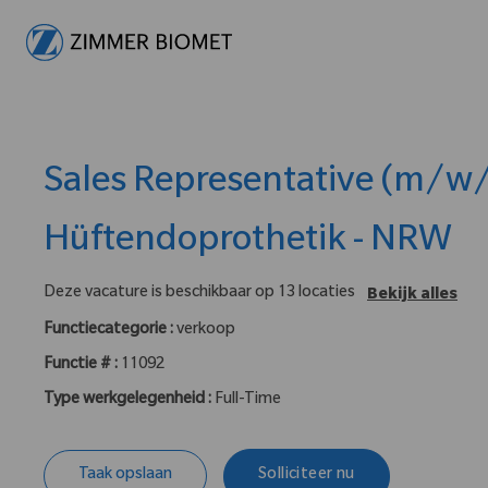
-
Sales Representative (m/w/
Hüftendoprothetik - NRW
Deze vacature is beschikbaar op 13 locaties
Bekijk alles
Functiecategorie :
verkoop
Functie # :
11092
Type werkgelegenheid :
Full-Time
Taak opslaan
Solliciteer nu