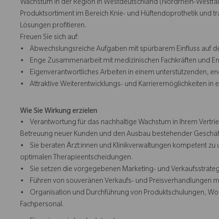
Wachstum in der Region in Westdeutschland (Nordrhein-Westfalen
Produktsortiment im Bereich Knie- und Hüftendoprothetik und t
Lösungen profitieren.
Freuen Sie sich auf:
• Abwechslungsreiche Aufgaben mit spürbarem Einfluss auf d
• Enge Zusammenarbeit mit medizinischen Fachkräften und Entsc
• Eigenverantwortliches Arbeiten in einem unterstützenden, e
• Attraktive Weiterentwicklungs- und Karrieremöglichkeiten in 
Wie Sie Wirkung erzielen
• Verantwortung für das nachhaltige Wachstum in Ihrem Vertrieb
Betreuung neuer Kunden und den Ausbau bestehender Geschäf
• Sie beraten Ärzt:innen und Klinikverwaltungen kompetent zu 
optimalen Therapieentscheidungen.
• Sie setzen die vorgegebenen Marketing- und Verkaufsstrategi
• Führen von souveränen Verkaufs- und Preisverhandlungen mit 
• Organisation und Durchführung von Produktschulungen, Works
Fachpersonal.