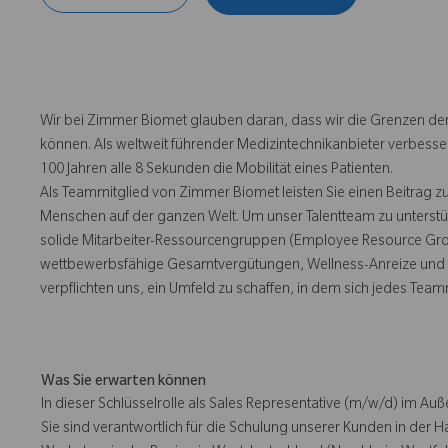
Wir bei Zimmer Biomet glauben daran, dass wir die Grenzen der
können. Als weltweit führender Medizintechnikanbieter verbesse
100 Jahren alle 8 Sekunden die Mobilität eines Patienten.
Als Teammitglied von Zimmer Biomet leisten Sie einen Beitrag z
Menschen auf der ganzen Welt. Um unser Talentteam zu unterstü
solide Mitarbeiter-Ressourcengruppen (Employee Resource Group
wettbewerbsfähige Gesamtvergütungen, Wellness-Anreize und e
verpflichten uns, ein Umfeld zu schaffen, in dem sich jedes Team
Was Sie erwarten können
In dieser Schlüsselrolle als Sales Representative (m/w/d) im Auße
Sie sind verantwortlich für die Schulung unserer Kunden in der