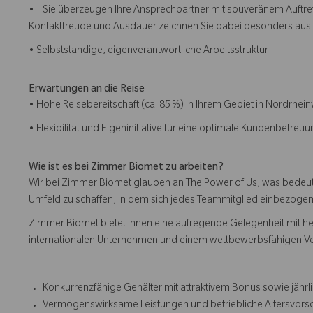
• Sie überzeugen Ihre Ansprechpartner mit souveränem Auftreten
Kontaktfreude und Ausdauer zeichnen Sie dabei besonders aus.
• Selbstständige, eigenverantwortliche Arbeitsstruktur
Erwartungen an die Reise
• Hohe Reisebereitschaft (ca. 85 %) in Ihrem Gebiet in Nordrhei
• Flexibilität und Eigeninitiative für eine optimale Kundenbetreuu
Wie ist es bei Zimmer Biomet zu arbeiten?
Wir bei Zimmer Biomet glauben an The Power of Us, was bedeutet
Umfeld zu schaffen, in dem sich jedes Teammitglied einbezogen, r
Zimmer Biomet bietet Ihnen eine aufregende Gelegenheit mit h
internationalen Unternehmen und einem wettbewerbsfähigen V
Konkurrenzfähige Gehälter mit attraktivem Bonus sowie jäh
Vermögenswirksame Leistungen und betriebliche Altersvor