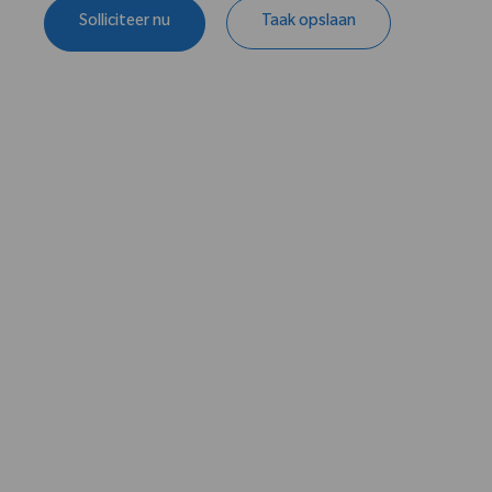
Solliciteer nu
Taak opslaan