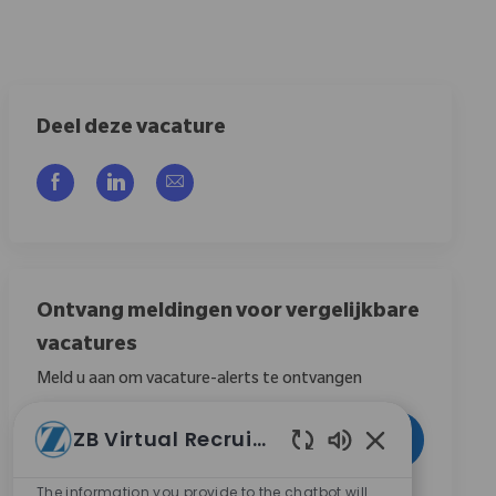
Deel deze vacature
Delen via Facebook
Delen via LinkedIn
Delen via e-mail
Ontvang meldingen voor vergelijkbare
vacatures
Meld u aan om vacature-alerts te ontvangen
Voer uw e-mailadres in (vereist)
ZB Virtual Recruiter
Activeren
Ingeschakelde c
The information you provide to the chatbot will