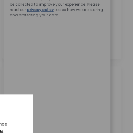
Door dit vakje aan te vinken, ga ik akkoord met het
be collected to improve your experience. Please
ontvangen van berichten over carrièremogelijkheden
read our
privacy policy
to see how we are storing
bij Zimmer Biomet.
*
and protecting your data
Door dit vakje aan te vinken, ga ik akkoord met de
verwerking van mijn persoonsgegevens voor
wervingsdoeleinden, zoals beschreven in het
Privacybeleid
.
*
Vergelijkbare banen
Sales Representative (m/w/d)
Sportmedizin, Region Ost
Categorie
Beschikbaar op 7 locaties
verkoop
Verzoek
11765
 hoe
Wir suchen einen Vertriebsmitarbeiter (m/w/d) im
na