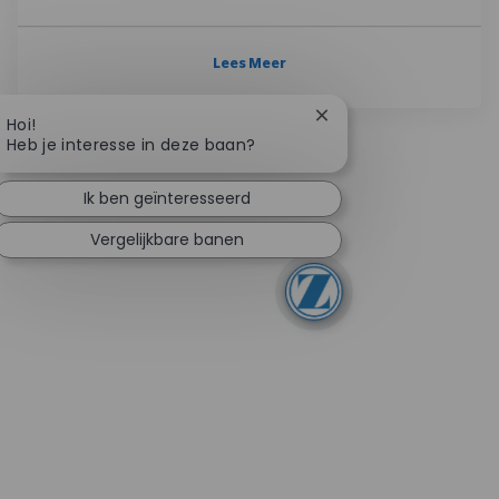
Lees Meer
Chatbotmelding sluite
Hoi!
Heb je interesse in deze baan?
Ik ben geïnteresseerd
Vergelijkbare banen