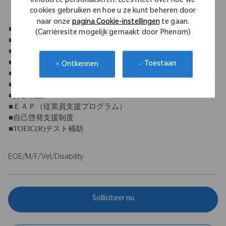
inhoud te personaliseren. Lees meer over hoe we
cookies gebruiken en hoe u ze kunt beheren door
【福利厚生】
naar onze
pagina Cookie-instellingen
te gaan.
■社会保険完備
(Carrièresite mogelijk gemaakt door Phenom)
■退職金制度
■団体保険
■定期健康診断
Toestaan
Ontkennen
■財形貯蓄制度
■永年勤続表彰
■持株制度
■ＥＡＰ（従業員支援プログラム）
■自己啓発支援制度
■TOEIC(R)テスト補助
EOE/M/F/Vet/Disability
Solliciteer nu