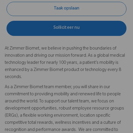
Taak opslaan
Solliciteer nu
At Zimmer Biomet, we believe in pushing the boundaries of
innovation and driving our mission forward. As a global medical
technology leader for nearly 100 years, a patient’s mobility is
enhanced by a Zimmer Biomet product or technology every 8
seconds.
As a Zimmer Biomet team member, you will share in our
commitment to providing mobility and renewed life to people
around the world. To support our talent team, we focus on
development opportunities, robust employee resource groups
(ERGs), a flexible working environment, location specific
competitive total rewards, wellness incentives and a culture of
recognition and performance awards. We are committed to