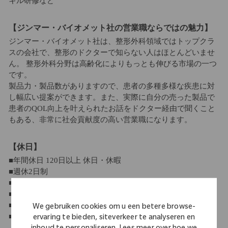
キル研修など
【ジンマー・バイオメット社の営業職ならではの魅力】
ジンマー・バイオメット社は、整形外科領域ではトップクラ
スの会社で、整形のドクターで知らない人はほとんどいませ
ん。 整形外科分野は高齢化によりもっとも伸びる市場の一つ
です。
製品力・製品数がありますので、患者の多種多様な疾患に対
し幅広い提案ができます。また、実際に自分の売った製品で
患者のQOL向上を叶えられたお話をドクター経由で聞くこと
もある、非常に社会貢献度の高い営業職になります。
【休日】
■年間休日 120日以上 休日・休暇
■週休2日制
■祝日休み
■年末年始休暇
■有給休暇（10日～21日）
We gebruiken cookies om u een betere browse-
■産休・育休制度
ervaring te bieden, siteverkeer te analyseren en