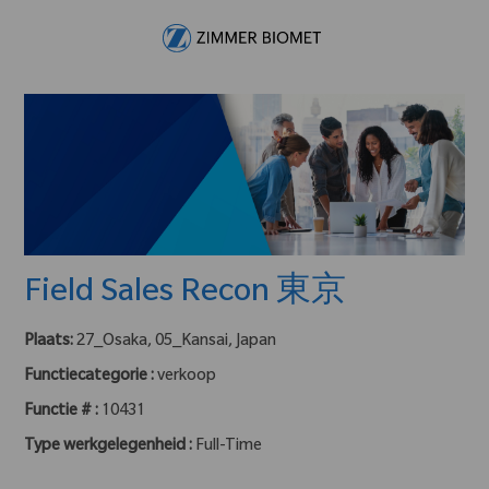
Skip to main content
-
Field Sales Recon 東京
Plaats:
27_Osaka, 05_Kansai, Japan
Functiecategorie :
verkoop
Functie # :
10431
Type werkgelegenheid :
Full-Time