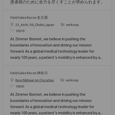
患者様のために全力を尽くすことが求められます。
Field Sales Recon 名古屋
Plaats
Categorie
23_Aichi, 04_Chubu, Japan
verkoop
Verzoek
10010
At Zimmer Biomet, we believe in pushing the
boundaries of innovation and driving our mission
forward. As a global medical technology leader for
nearly 100 years, a patient’s mobility is enhanced by a...
Field Sales Recon 神奈川
Categorie
Beschikbaar op 2 locaties
verkoop
Verzoek
10041
At Zimmer Biomet, we believe in pushing the
boundaries of innovation and driving our mission
forward. As a global medical technology leader for
nearly 100 years, a patient’s mobility is enhanced by a...