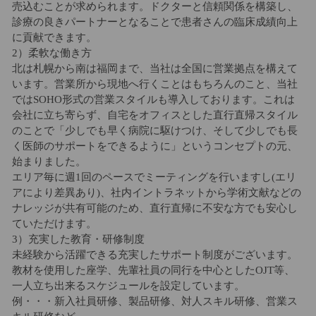
売込むことが求められます。ドクターと信頼関係を構築し、
診療の良きパートナーとなることで患者さんの臨床成績向上
に貢献できます。
2）柔軟な働き方
北は札幌から南は福岡まで、当社は全国に営業拠点を構えて
います。営業所から現地へ行くことはもちろんのこと、当社
ではSOHO形式の営業スタイルも導入しております。これは
会社に立ち寄らず、自宅をオフィスとした直行直帰スタイル
のことで「少しでも早く病院に駆けつけ、そして少しでも長
く医師のサポートをできるように」というコンセプトの元、
始まりました。
エリア毎に週1回のペースでミーティングを行いますし(エリ
アにより差異あり)、社内イントラネットから学術文献などの
ナレッジが共有可能のため、直行直帰に不安な方でも安心し
ていただけます。
3）充実した教育・研修制度
未経験から活躍できる充実したサポート制度がございます。
教材を使用した座学、先輩社員の同行を中心としたOJT等、
一人立ち出来るスケジュールを設定しています。
例・・・新入社員研修、製品研修、対人スキル研修、営業ス