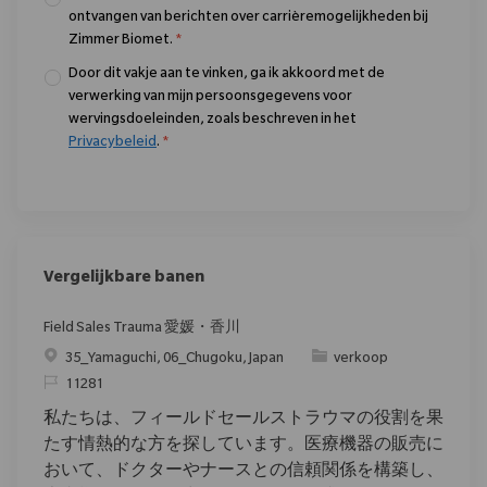
ontvangen van berichten over carrièremogelijkheden bij
Zimmer Biomet.
*
Door dit vakje aan te vinken, ga ik akkoord met de
verwerking van mijn persoonsgegevens voor
wervingsdoeleinden, zoals beschreven in het
Privacybeleid
.
*
Vergelijkbare banen
Field Sales Trauma 愛媛・香川
Plaats
Categorie
35_Yamaguchi, 06_Chugoku, Japan
verkoop
Verzoek
11281
私たちは、フィールドセールストラウマの役割を果
たす情熱的な方を探しています。医療機器の販売に
おいて、ドクターやナースとの信頼関係を構築し、