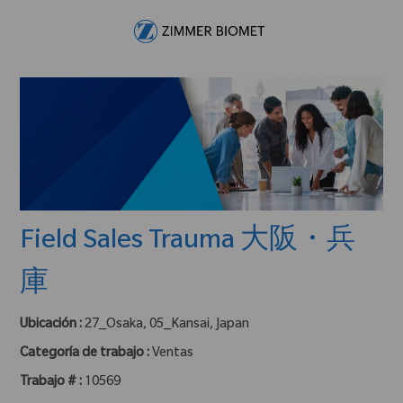
Skip to main content
-
Field Sales Trauma 大阪・兵
庫
Ubicación :
27_Osaka, 05_Kansai, Japan
Categoría de trabajo :
Ventas
Trabajo # :
10569