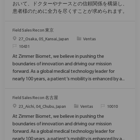
おいて、ドクターやナースとの信頼関係を構築し、
患者様のために全力を尽くすことが求められます。
Field Sales Recon 東京
Ubicación
Categoría
27_Osaka, 05_Kansai, Japan
Ventas
ReqId
10431
At Zimmer Biomet, we believe in pushing the
boundaries of innovation and driving our mission
forward. As a global medical technology leader for
nearly 100 years, a patient’s mobility is enhanced by a...
Field Sales Recon 名古屋
Ubicación
Categoría
ReqId
23_Aichi, 04_Chubu, Japan
Ventas
10010
At Zimmer Biomet, we believe in pushing the
boundaries of innovation and driving our mission
forward. As a global medical technology leader for
nearly 100 years, a patient’s mobility is enhanced by a...