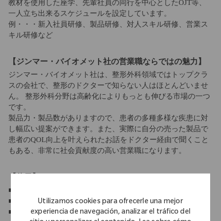
教材を使用した座学、先輩社員の同行を中心としたOJT等、
一人立ち出来るスケジュールを設定しています。
例・・・新入社員研修、製品研修、対人スキル研修、営業ス
キル研修など
【ジンマー・バイオメット社の営業職ならではの魅力】
ジンマー・バイオメット社は、整形外科領域ではトップクラ
スの会社で、整形のドクターで知らない人はほとんどいませ
ん。 整形外科分野は高齢化によりもっとも伸びる市場の一つ
です。
製品力・製品数がありますので、患者の多種多様な疾患に対
し幅広い提案ができます。また、実際に自分の売った製品で
患者のQOL向上を叶えられたお話をドクター経由で聞くこと
もある、非常に社会貢献度の高い営業職になります。
【休日】
■年間休日 120日以上 休日・休暇
■週休2日制
Utilizamos cookies para ofrecerle una mejor
■祝日休み
experiencia de navegación, analizar el tráfico del