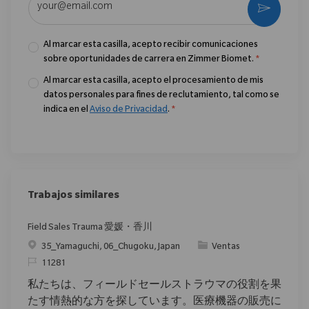
Activar
Al marcar esta casilla, acepto recibir comunicaciones
sobre oportunidades de carrera en Zimmer Biomet.
*
Al marcar esta casilla, acepto el procesamiento de mis
datos personales para fines de reclutamiento, tal como se
indica en el
Aviso de Privacidad
.
*
Trabajos similares
Field Sales Trauma 愛媛・香川
Ubicación
Categoría
35_Yamaguchi, 06_Chugoku, Japan
Ventas
ReqId
11281
私たちは、フィールドセールストラウマの役割を果
たす情熱的な方を探しています。医療機器の販売に