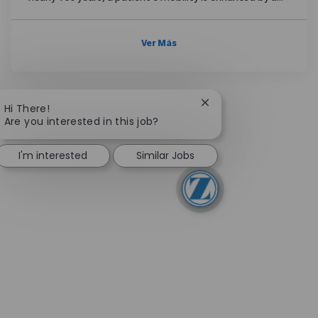
Ver Más
Close chatbot notifica
Hi There!
Are you interested in this job?
I'm interested
Similar Jobs