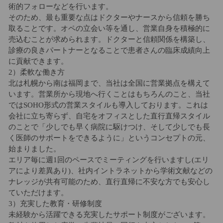
術的フォローなどを行います。
そのため、最も重要な点はドクターやナースから信頼を勝ち
取ることです。オペの立会い等を通し、営業自身を積極的に
売込むことが求められます。ドクターと信頼関係を構築し、
診療の良きパートナーとなることで患者さんの臨床成績向上
に貢献できます。
2）柔軟な働き方
北は札幌から南は福岡まで、当社は全国に営業拠点を構えて
います。営業所から現地へ行くことはもちろんのこと、当社
ではSOHO形式の営業スタイルも導入しております。これは
会社に立ち寄らず、自宅をオフィスとした直行直帰スタイル
のことで「少しでも早く病院に駆けつけ、そして少しでも長
く医師のサポートをできるように」というコンセプトの元、
始まりました。
エリア毎に週1回のペースでミーティングを行いますし(エリ
アにより差異あり)、社内イントラネットから学術文献などの
ナレッジが共有可能のため、直行直帰に不安な方でも安心し
ていただけます。
3）充実した教育・研修制度
未経験から活躍できる充実したサポート制度がございます。