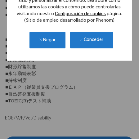
■年末年始休暇
sitio y personalizar el contenido. Lea sobre cómo
utilizamos las cookies y cómo puede controlarlas
■有給休暇（10日～21日）
visitando nuestro
Configuración de cookies
página.
■産休・育休制度
(Sitio de empleo desarrollado por Phenom)
【福利厚生】
■社会保険完備
Conceder
Negar
■退職金制度
■団体保険
■定期健康診断
■財形貯蓄制度
■永年勤続表彰
■持株制度
■ＥＡＰ（従業員支援プログラム）
■自己啓発支援制度
■TOEIC(R)テスト補助
EOE/M/F/Vet/Disability