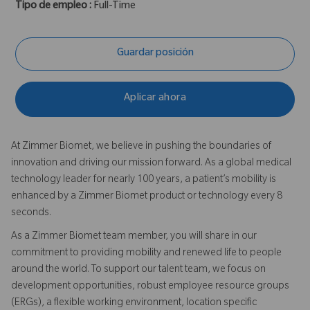
Tipo de empleo :
Full-Time
Guardar posición
Aplicar ahora
At Zimmer Biomet, we believe in pushing the boundaries of
innovation and driving our mission forward. As a global medical
technology leader for nearly 100 years, a patient’s mobility is
enhanced by a Zimmer Biomet product or technology every 8
seconds.
As a Zimmer Biomet team member, you will share in our
commitment to providing mobility and renewed life to people
around the world. To support our talent team, we focus on
development opportunities, robust employee resource groups
(ERGs), a flexible working environment, location specific