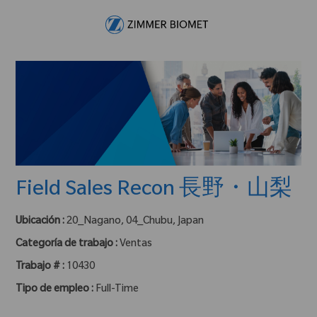
Skip to main content
-
Field Sales Recon 長野・山梨
Ubicación :
20_Nagano, 04_Chubu, Japan
Categoría de trabajo :
Ventas
Trabajo # :
10430
Tipo de empleo :
Full-Time