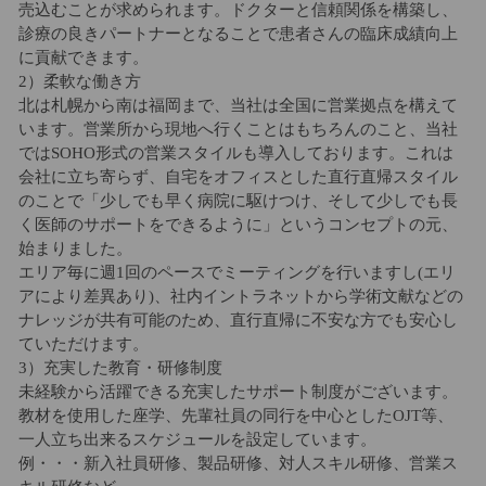
売込むことが求められます。ドクターと信頼関係を構築し、
診療の良きパートナーとなることで患者さんの臨床成績向上
に貢献できます。
2）柔軟な働き方
北は札幌から南は福岡まで、当社は全国に営業拠点を構えて
います。営業所から現地へ行くことはもちろんのこと、当社
ではSOHO形式の営業スタイルも導入しております。これは
会社に立ち寄らず、自宅をオフィスとした直行直帰スタイル
のことで「少しでも早く病院に駆けつけ、そして少しでも長
く医師のサポートをできるように」というコンセプトの元、
始まりました。
エリア毎に週1回のペースでミーティングを行いますし(エリ
アにより差異あり)、社内イントラネットから学術文献などの
ナレッジが共有可能のため、直行直帰に不安な方でも安心し
ていただけます。
3）充実した教育・研修制度
未経験から活躍できる充実したサポート制度がございます。
教材を使用した座学、先輩社員の同行を中心としたOJT等、
一人立ち出来るスケジュールを設定しています。
例・・・新入社員研修、製品研修、対人スキル研修、営業ス