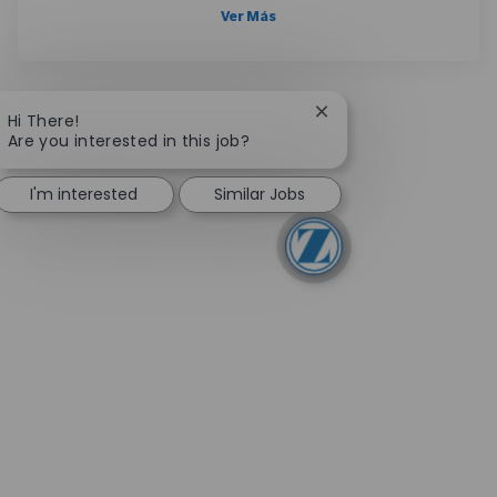
Ver Más
Close chatbot notifica
Hi There!
Are you interested in this job?
I'm interested
Similar Jobs