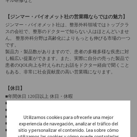
キル研修など
【ジンマー・バイオメット社の営業職ならではの魅力】
ジンマー・バイオメット社は、整形外科領域ではトップクラ
スの会社で、整形のドクターで知らない人はほとんどいませ
ん。 整形外科分野は高齢化によりもっとも伸びる市場の一つ
です。
製品力・製品数がありますので、患者の多種多様な疾患に対
し幅広い提案ができます。また、実際に自分の売った製品で
患者のQOL向上を叶えられたお話をドクター経由で聞くこと
もある、非常に社会貢献度の高い営業職になります。
【休日】
■年間休日 120日以上 休日・休暇
■週休2日制
■祝日休み
■年末年始休暇
Utilizamos cookies para ofrecerle una mejor
■有給休暇（10日～21日）
experiencia de navegación, analizar el tráfico del
■産休・育休制度
sitio y personalizar el contenido. Lea sobre cómo