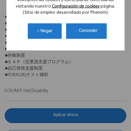
utilizamos las cookies y cómo puede controlarlas
visitando nuestro
Configuración de cookies
página.
【福利厚生】
(Sitio de empleo desarrollado por Phenom)
■社会保険完備
■退職金制度
■団体保険
Conceder
Negar
■定期健康診断
■財形貯蓄制度
■永年勤続表彰
■持株制度
■ＥＡＰ（従業員支援プログラム）
■自己啓発支援制度
■TOEIC(R)テスト補助
EOE/M/F/Vet/Disability
Aplicar ahora