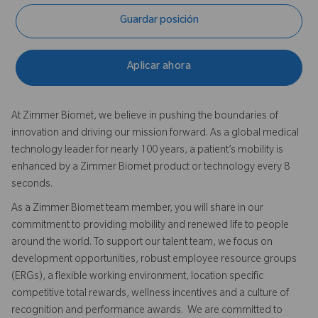
Guardar posición
Aplicar ahora
At Zimmer Biomet, we believe in pushing the boundaries of
innovation and driving our mission forward. As a global medical
technology leader for nearly 100 years, a patient’s mobility is
enhanced by a Zimmer Biomet product or technology every 8
seconds.
As a Zimmer Biomet team member, you will share in our
commitment to providing mobility and renewed life to people
around the world. To support our talent team, we focus on
development opportunities, robust employee resource groups
(ERGs), a flexible working environment, location specific
competitive total rewards, wellness incentives and a culture of
recognition and performance awards. We are committed to