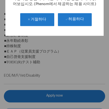
어보십시오. (Phenom에서 제공하는 채용 사이트)
【福利厚生】
■社会保険完備
■退職金制度
허용하다
거절하다
■団体保険
■定期健康診断
■財形貯蓄制度
■永年勤続表彰
■持株制度
■ＥＡＰ（従業員支援プログラム）
■自己啓発支援制度
■TOEIC(R)テスト補助
EOE/M/F/Vet/Disability
Apply now