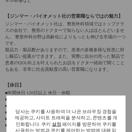
キル研修など
【ジンマー・バイオメット社の営業職ならではの魅力】
ジンマー・バイオメット社は、整形外科領域ではトップクラ
スの会社で、整形のドクターで知らない人はほとんどいませ
ん。 整形外科分野は高齢化によりもっとも伸びる市場の一つ
です。
製品力・製品数がありますので、患者の多種多様な疾患に対
し幅広い提案ができます。また、実際に自分の売った製品で
患者のQOL向上を叶えられたお話をドクター経由で聞くこと
もある、非常に社会貢献度の高い営業職になります。
【休日】
■年間休日 120日以上 休日・休暇
■週休2日制
■祝日休み
■年末年始休暇
당사는 쿠키를 사용하여 더 나은 브라우징 경험을
제공하고, 사이트 트래픽을 분석하고, 콘텐츠를 개
■有給休暇（10日～21日）
인화합니다. 쿠키
설정
페이지를 방문하여 쿠키를
■産休・育休制度
사용하는 방법과 쿠키를 제어하는 방법에 대해 읽