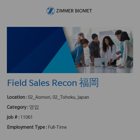
Skip to main content
-
Field Sales Recon 福岡
Location :
02_Aomori, 02_Tohoku, Japan
Category :
영업
job # :
11061
Employment Type :
Full-Time