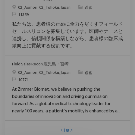
위치
범주
02_Aomori, 02_Tohoku, Japan
영업
ReqId
11359
私たちは、患者様のために全力を尽くすフィールド
セールスリコンを募集しています。医師やナースと
連携し、信頼関係を構築しながら、患者様の臨床成
績向上に貢献する役割です。
Field Sales Recon 鹿児島・宮崎
위치
범주
02_Aomori, 02_Tohoku, Japan
영업
ReqId
10771
At Zimmer Biomet, we believe in pushing the
boundaries of innovation and driving our mission
forward. As a global medical technology leader for
nearly 100 years, a patient’s mobility is enhanced by a...
더보기