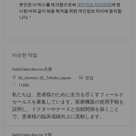
본인은 이 박스를 체크함으로써
개인정보 처리방침
에 명
시된 바와 같이 채용 목적을 위한 개인정보 처리에 동의합
니다.
*
비슷한 직업
Field Sales Recon 兵庫
위치
범주
02_Aomori, 02_Tohoku, Japan
영업
ReqId
11360
私たちは、患者様のために全力を尽くすフィールド
セールスを募集しています。医療機器の使用手順を
説明し、ドクターやナースと信頼関係を築くこと
で、患者様の臨床成績向上に貢献します。
Field Sales Recon 大阪