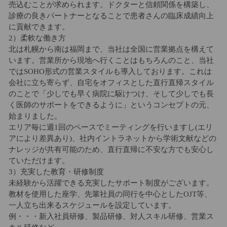
売込むことが求められます。ドクターと信頼関係を構築し、
診療の良きパートナーとなることで患者さんの臨床成績向上
に貢献できます。
2）柔軟な働き方
北は札幌から南は福岡まで、当社は全国に営業拠点を構えて
います。営業所から現地へ行くことはもちろんのこと、当社
ではSOHO形式の営業スタイルも導入しております。これは
会社に立ち寄らず、自宅をオフィスとした直行直帰スタイル
のことで「少しでも早く病院に駆けつけ、そして少しでも長
く医師のサポートをできるように」というコンセプトの元、
始まりました。
エリア毎に週1回のペースでミーティングを行いますし(エリ
アにより差異あり)、社内イントラネットから学術文献などの
ナレッジが共有可能のため、直行直帰に不安な方でも安心し
ていただけます。
3）充実した教育・研修制度
未経験から活躍できる充実したサポート制度がございます。
教材を使用した座学、先輩社員の同行を中心としたOJT等、
一人立ち出来るスケジュールを設定しています。
例・・・新入社員研修、製品研修、対人スキル研修、営業ス