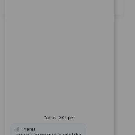
더보기
Today 12:04 pm
Bot message
Hi There!