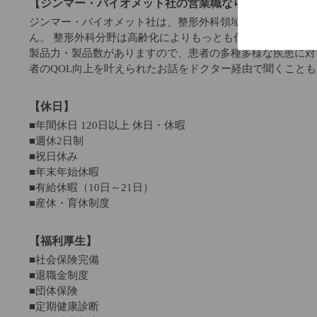
【ジンマー・バイオメット社の営業職ならではの魅力】
ジンマー・バイオメット社は、整形外科領域ではトップクラ
ん。 整形外科分野は高齢化によりもっとも伸びる市場の一
製品力・製品数がありますので、患者の多種多様な疾患に対
者のQOL向上を叶えられたお話をドクター経由で聞くこと
【休日】
■年間休日 120日以上 休日・休暇
■週休2日制
■祝日休み
■年末年始休暇
■有給休暇（10日～21日）
■産休・育休制度
【福利厚生】
■社会保険完備
■退職金制度
■団体保険
■定期健康診断