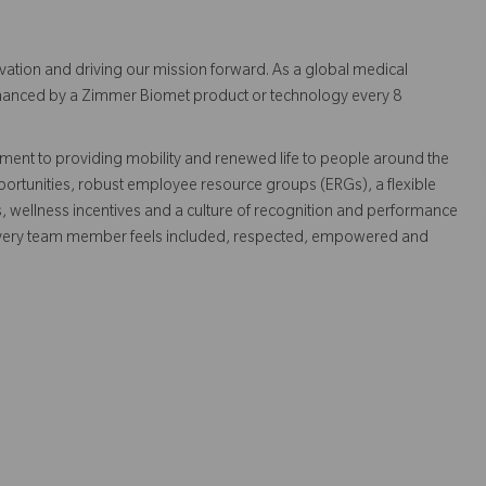
vation and driving our mission forward. As a global medical
 enhanced by a Zimmer Biomet product or technology every 8
ent to providing mobility and renewed life to people around the
ortunities, robust employee resource groups (ERGs), a flexible
s, wellness incentives and a culture of recognition and performance
every team member feels included, respected, empowered and