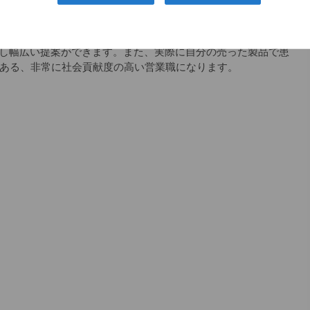
スの会社で、整形のドクターで知らない人はほとんどいませ
つです。
し幅広い提案ができます。また、実際に自分の売った製品で患
もある、非常に社会貢献度の高い営業職になります。