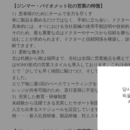
【ジンマー・バイオメット社の営業の特徴】
1）患者様のためにチームで全力を尽くす
単に製品を薦めるだけではなく、手術に立ち会い、ドクター
具体的には、オペにおける当社器械の使用手順説明や技術的
そのため、最も重要な点はドクターやナースから信頼を勝ち
込むことが求められます。ドクターと信頼関係を構築し、診
献できます。
2）柔軟な働き方
北は札幌から南は福岡まで、当社は全国に営業拠点を構えて
はSOHO形式の営業スタイルも導入しております。これは
とで「少しでも早く病院に駆けつけ、そして少しでも長く医
ました。
エリア毎に週1回のペースでミーティングを行いますし(エリ
당사
レッジが共有可能のため、直行直帰に不安な方でも安心し
픽을
3）充実した教育・研修制度
未経験から活躍できる充実したサポート制度がございます。
人立ち出来るスケジュールを設定しています。
例・・・新入社員研修、製品研修、対人スキル研修、営業ス