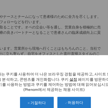
やナースとチームになって患者様のために全力を尽くします。
フォローなどを行います。
取ることです。オペの立会い等を通し、営業自身を積極的に売
療の良きパートナーとなることで患者さんの臨床成績向上に貢
います。営業所から現地へ行くことはもちろんのこと、当社で
会社に立ち寄らず、自宅をオフィスとした直行直帰スタイルのこ
師のサポートをできるように」というコンセプトの元、始まり
アにより差異あり)、社内イントラネットから学術文献などのナ
는 쿠키를 사용하여 더 나은 브라우징 경험을 제공하고, 사이트
ていただけます。
 분석하고, 콘텐츠를 개인화합니다. 쿠키
설정
페이지를 방문하여
키를 사용하는 방법과 쿠키를 제어하는 방법에 대해 읽어보십시오
教材を使用した座学、先輩社員の同行を中心としたOJT等、一
(Phenom에서 제공하는 채용 사이트)
キル研修など
허용하다
거절하다