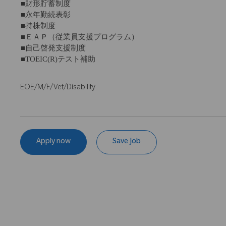
■財形貯蓄制度
■永年勤続表彰
■持株制度
■ＥＡＰ（従業員支援プログラム）
■自己啓発支援制度
■TOEIC(R)テスト補助
EOE/M/F/Vet/Disability
Apply now
Save Job