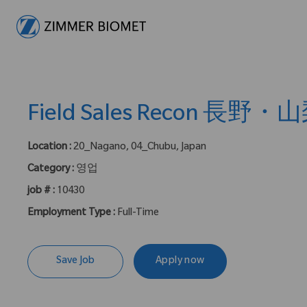
-
Field Sales Recon 長野・
Location :
20_Nagano, 04_Chubu, Japan
Category :
영업
job # :
10430
Employment Type :
Full-Time
Save Job
Apply now