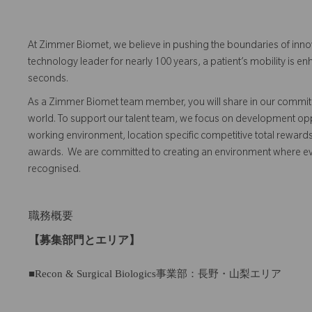
At Zimmer Biomet, we believe in pushing the boundaries of inno
technology leader for nearly 100 years, a patient’s mobility is
seconds.
As a Zimmer Biomet team member, you will share in our commitm
world. To support our talent team, we focus on development opp
working environment, location specific competitive total reward
awards. We are committed to creating an environment where 
recognised.
職務概要
【募集部門とエリア】
■Recon & Surgical Biologics事業部：長野・山梨エリア