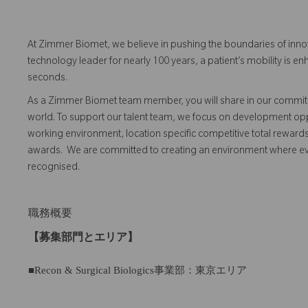
At Zimmer Biomet, we believe in pushing the boundaries of inno
technology leader for nearly 100 years, a patient’s mobility is
seconds.
As a Zimmer Biomet team member, you will share in our commitm
world. To support our talent team, we focus on development opp
working environment, location specific competitive total reward
awards. We are committed to creating an environment where 
recognised.
職務概要
【募集部門とエリア】
■Recon & Surgical Biologics事業部：東京エリア