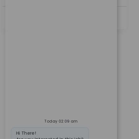
続きを見る
Today 02:09 am
Bot message
Hi There!