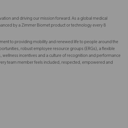
vation and driving our mission forward. As a global medical
 enhanced by a Zimmer Biomet product or technology every 8
ent to providing mobility and renewed life to people around the
ortunities, robust employee resource groups (ERGs), a flexible
s, wellness incentives and a culture of recognition and performance
every team member feels included, respected, empowered and