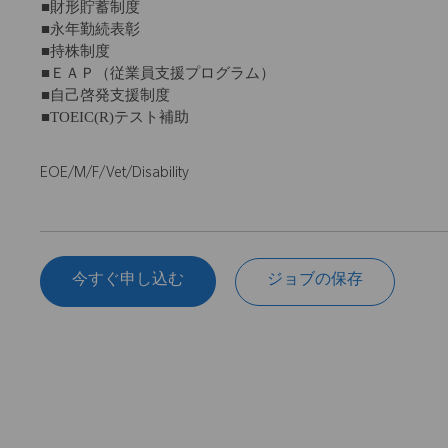
■財形貯蓄制度
■永年勤続表彰
■持株制度
■ＥＡＰ（従業員支援プログラム）
■自己啓発支援制度
■TOEIC(R)テスト補助
EOE/M/F/Vet/Disability
今すぐ申し込む
ジョブの保存