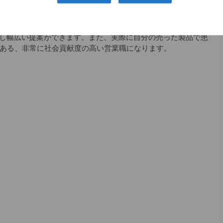
スの会社で、整形のドクターで知らない人はほとんどいませ
つです。
し幅広い提案ができます。また、実際に自分の売った製品で患
もある、非常に社会貢献度の高い営業職になります。