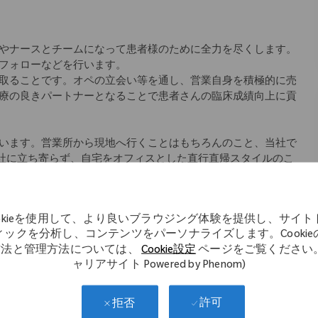
やナースとチームになって患者様のために全力を尽くします。
フォローなどを行います。
取ることです。オペの立会い等を通し、営業自身を積極的に売
療の良きパートナーとなることで患者さんの臨床成績向上に貢
います。営業所から現地へ行くことはもちろんのこと、当社で
会社に立ち寄らず、自宅をオフィスとした直行直帰スタイルのこ
師のサポートをできるように」というコンセプトの元、始まり
アにより差異あり)、社内イントラネットから学術文献などのナ
ookieを使用して、より良いブラウジング体験を提供し、サイト
ていただけます。
ィックを分析し、コンテンツをパーソナライズします。Cookie
方法と管理方法については、
Cookie設定
ページをご覧ください。
教材を使用した座学、先輩社員の同行を中心としたOJT等、一
ャリアサイト Powered by Phenom)
キル研修など
許可
拒否