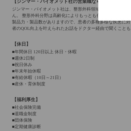
【ジンマー・バイオメット社の営業職ならではの魅力】
ジンマー・バイオメット社は、整形外科領域ではトップクラ
ん。 整形外科分野は高齢化によりもっとも伸びる市場の一
製品力・製品数がありますので、患者の多種多様な疾患に対
者のQOL向上を叶えられたお話をドクター経由で聞くこと
【休日】
■年間休日 120日以上 休日・休暇
■週休2日制
■祝日休み
■年末年始休暇
■有給休暇（10日～21日）
■産休・育休制度
【福利厚生】
■社会保険完備
■退職金制度
■団体保険
■定期健康診断