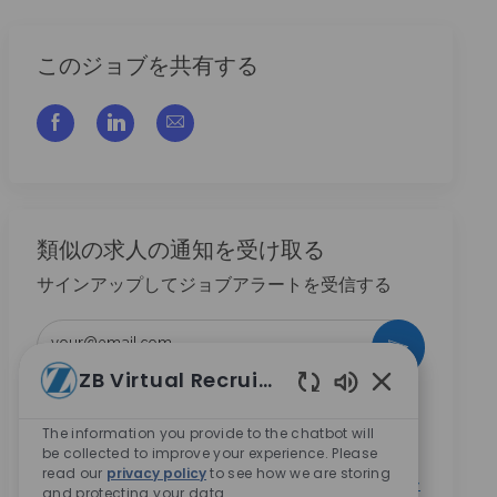
このジョブを共有する
フェイスブックでシェアする
リンクトイン経由で共有する
メールで共有
類似の求人の通知を受け取る
サインアップしてジョブアラートを受信する
メールアドレスを入力 (必須)
作動させる
ZB Virtual Recruiter
Enabled Chatbo
このチェックボックスの選択により、Zimmer
Biometのキャリア機会に関する情報を受け取ること
The information you provide to the chatbot will
be collected to improve your experience. Please
に同意します。
*
read our
privacy policy
to see how we are storing
このチェックボックスの選択により、
プライバシー
and protecting your data