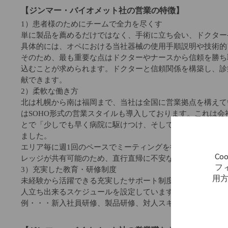
【ジンマー・バイオメット社の営業の特徴】
1）患者様のためにチームで全力を尽くす
単に製品を薦めるだけではなく、手術に立ち会い、ドクター
具体的には、オペにおける当社器械の使用手順説明や技術的
そのため、最も重要な点はドクターやナースから信頼を勝ち
込むことが求められます。ドクターと信頼関係を構築し、診
献できます。
2）柔軟な働き方
北は札幌から南は福岡まで、当社は全国に営業拠点を構えて
はSOHO形式の営業スタイルも導入しております。これは
とで「少しでも早く病院に駆けつけ、そして少しでも長く医
ました。
エリア毎に週1回のペースでミーティングを行いますし(エリ
C
レッジが共有可能のため、直行直帰に不安な方でも安心し
フ
3）充実した教育・研修制度
用
未経験から活躍できる充実したサポート制度がございます。
人立ち出来るスケジュールを設定しています。
例・・・新入社員研修、製品研修、対人スキル研修、営業ス