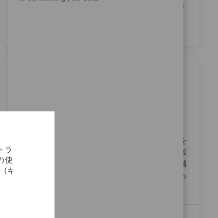
通知
に記載されている採用目的での個人データの処
理に同意します。
*
類似の仕事
Field Sales Trauma 愛媛・香川
場所
35_Yamaguchi, 06_Chugoku, Japan
カテゴリ
要求ID
セールス
11281
私たちは、フィールドセールストラウマの役割を
トラ
果たす情熱的な方を探しています。医療機器の販
の使
売において、ドクターやナースとの信頼関係を構
(キ
築し、患者様のために全力を尽くすことが求めら
れます。