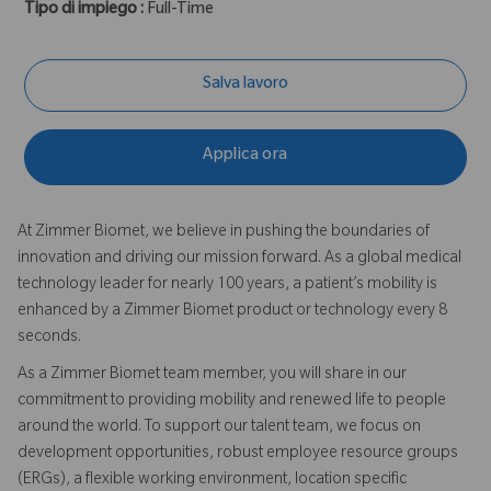
Tipo di impiego :
Full-Time
Salva lavoro
Applica ora
At Zimmer Biomet, we believe in pushing the boundaries of
innovation and driving our mission forward. As a global medical
technology leader for nearly 100 years, a patient’s mobility is
enhanced by a Zimmer Biomet product or technology every 8
seconds.
As a Zimmer Biomet team member, you will share in our
commitment to providing mobility and renewed life to people
around the world. To support our talent team, we focus on
development opportunities, robust employee resource groups
(ERGs), a flexible working environment, location specific