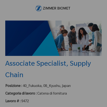
Skip to main content
-
Associate Specialist, Supply
Chain
Posizione :
40_Fukuoka, 08_Kyushu, Japan
Categoria di lavoro :
Catena di fornitura
Lavoro # :
9472