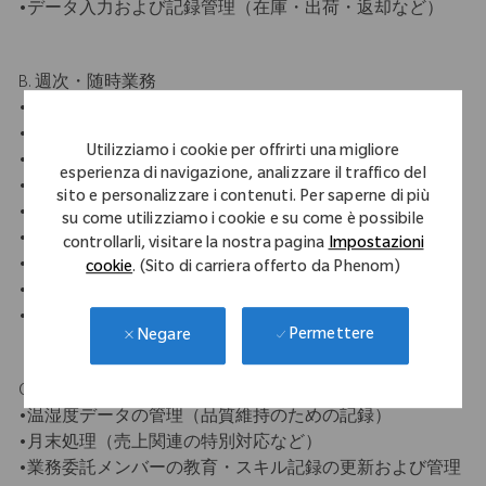
•データ入力および記録管理（在庫・出荷・返却など）
B. 週次・随時業務
•貸出品の売上処理・サンプル処理などの事務対応
•長期貸出品の管理および返却後処理
Utilizziamo i cookie per offrirti una migliore
•不明品・未処理案件の営業部門との連携
esperienza di navigazione, analizzare il traffico del
•医療機器の廃棄・再販に関する処理
sito e personalizzare i contenuti. Per saperne di più
•QRタグ・RFIDタグなどの管理および発注
su come utilizziamo i cookie e su come è possibile
•器械のメンテナンス対応（修理・再登録など）
controllarli, visitare la nostra pagina
Impostazioni
•新規セット組・既存セットの組み替え
cookie
. (Sito di carriera offerto da Phenom)
•在庫チェック（サイクルカウント）
•各種資材・消耗品の発注
Permettere
Negare
C. 月次・定期業務
•温湿度データの管理（品質維持のための記録）
•月末処理（売上関連の特別対応など）
•業務委託メンバーの教育・スキル記録の更新および管理