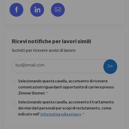
Share via Facebook
Share via LinkedIn
Share via email
Ricevi notifiche per lavori simili
Iscriviti per ricevere avvisi di lavoro
Enter Email address (Required)
Activate
Selezionando questa casella, acconsento di ricevere
comunicazioni riguardanti opportunità di carriera presso
Zimmer Biomet.
*
Selezionando questa casella, acconsento il trattamento
dei miei dati personali per scopi di reclutamento, come
indicato nell’
Informativa sulla privacy
.
*