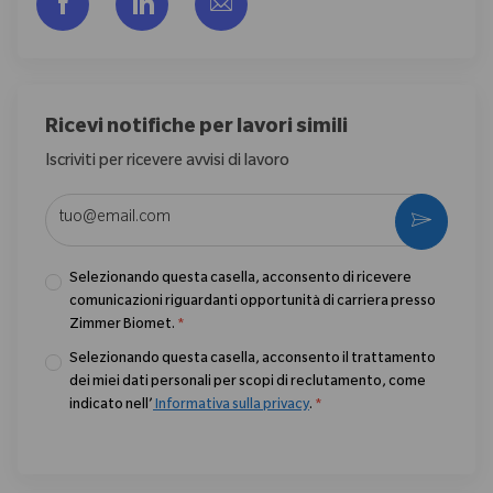
Share via Facebook
Share via LinkedIn
Share via email
Ricevi notifiche per lavori simili
Iscriviti per ricevere avvisi di lavoro
Enter Email address (Required)
Activate
Selezionando questa casella, acconsento di ricevere
comunicazioni riguardanti opportunità di carriera presso
Zimmer Biomet.
*
Selezionando questa casella, acconsento il trattamento
dei miei dati personali per scopi di reclutamento, come
indicato nell’
Informativa sulla privacy
.
*