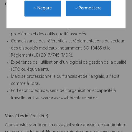
Ce qui vous démarquera
Permettere
Negare
Bonne maîtrise de la gestion documentaire d'un Système de
Management de la Qualité.
Connaissance des méthodologies de résolution de
problèmes et des outils qualité associés.
Connaissance des référentiels et réglementations du secteur
des dispositifs médicaux, notamment ISO 13485 et le
Règlement (UE) 2017/745 (MDR).
Expérience de l'utilisation d'un logiciel de gestion de la qualité
(ETQ ou équivalent).
Maîtrise professionnelle du français et de l'anglais, à l'écrit
comme à l'oral.
Fort esprit d'équipe, sens de l'organisation et capacité à
travailler en transverse avec différents services.
Vous êtes intéressé(e)
Alors postulez en ligne en envoyant votre dossier de candidature