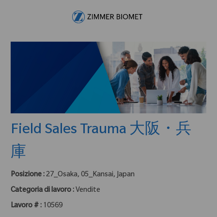
Skip to main content
-
Field Sales Trauma 大阪・兵
庫
Posizione :
27_Osaka, 05_Kansai, Japan
Categoria di lavoro :
Vendite
Lavoro # :
10569