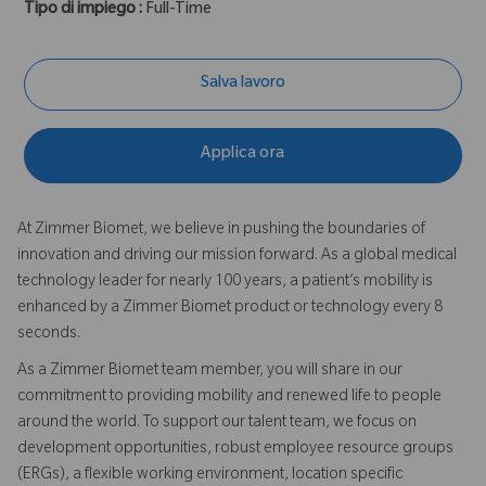
Tipo di impiego :
Full-Time
Salva lavoro
Applica ora
At Zimmer Biomet, we believe in pushing the boundaries of
innovation and driving our mission forward. As a global medical
technology leader for nearly 100 years, a patient’s mobility is
enhanced by a Zimmer Biomet product or technology every 8
seconds.
As a Zimmer Biomet team member, you will share in our
commitment to providing mobility and renewed life to people
around the world. To support our talent team, we focus on
development opportunities, robust employee resource groups
(ERGs), a flexible working environment, location specific