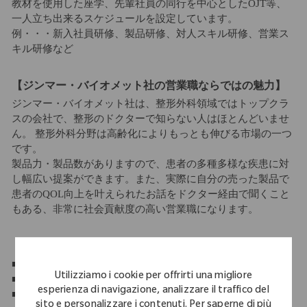
教材を使用した座学、先輩社員の同行を中心としたOJT等、
一人立ち出来るスケジュールを設定しています。
例・・・新入社員研修、製品研修、対人スキル研修、営業ス
キル研修など
【ジンマー・バイオメット社の営業職ならではの魅力】
ジンマー・バイオメット社は、整形外科領域ではトップクラ
スの会社で、整形のドクターで知らない人はほとんどいませ
ん。 整形外科分野は高齢化によりもっとも伸びる市場の一つ
です。
製品力・製品数がありますので、患者の多種多様な疾患に対
し幅広い提案ができます。また、実際に自分の売った製品で
患者のQOL向上を叶えられたお話をドクター経由で聞くこと
もある、非常に社会貢献度の高い営業職になります。
【休日】
■年間休日 120日以上 休日・休暇
Utilizziamo i cookie per offrirti una migliore
■週休2日制
esperienza di navigazione, analizzare il traffico del
■祝日休み
sito e personalizzare i contenuti. Per saperne di più