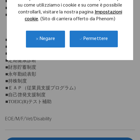
■年末年始休暇
su come utilizziamo i cookie e su come è possibile
■有給休暇（10日～21日）
controllarli, visitare la nostra pagina
Impostazioni
■産休・育休制度
cookie
. (Sito di carriera offerto da Phenom)
【福利厚生】
Permettere
Negare
■社会保険完備
■退職金制度
■団体保険
■定期健康診断
■財形貯蓄制度
■永年勤続表彰
■持株制度
■ＥＡＰ（従業員支援プログラム）
■自己啓発支援制度
■TOEIC(R)テスト補助
EOE/M/F/Vet/Disability