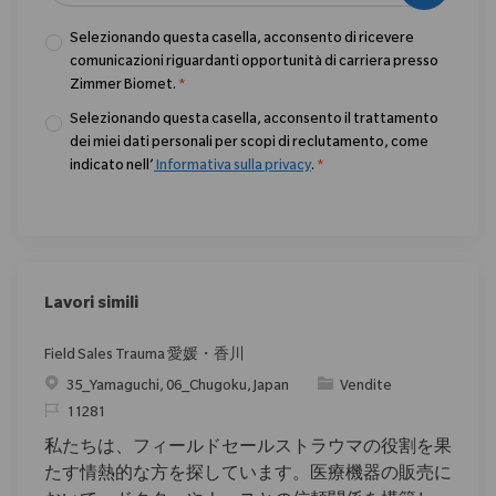
Selezionando questa casella, acconsento di ricevere
comunicazioni riguardanti opportunità di carriera presso
Zimmer Biomet.
*
Selezionando questa casella, acconsento il trattamento
dei miei dati personali per scopi di reclutamento, come
indicato nell’
Informativa sulla privacy
.
*
Lavori simili
Field Sales Trauma 愛媛・香川
Posizione
Categoria
35_Yamaguchi, 06_Chugoku, Japan
Vendite
ID richiesto
11281
私たちは、フィールドセールストラウマの役割を果
たす情熱的な方を探しています。医療機器の販売に