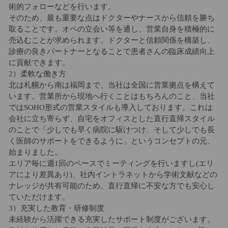
術的フォローなどを行います。
そのため、最も重要な点はドクターやナースから信頼を勝ち
取ることです。オペの立会い等を通し、営業自身を積極的に
売込むことが求められます。ドクターと信頼関係を構築し、
診療の良きパートナーとなることで患者さんの臨床成績向上
に貢献できます。
2）柔軟な働き方
北は札幌から南は福岡まで、当社は全国に営業拠点を構えて
います。営業所から現地へ行くことはもちろんのこと、当社
ではSOHO形式の営業スタイルも導入しております。これは
会社に立ち寄らず、自宅をオフィスとした直行直帰スタイル
のことで「少しでも早く病院に駆けつけ、そして少しでも長
く医師のサポートをできるように」というコンセプトの元、
始まりました。
エリア毎に週1回のペースでミーティングを行いますし(エリ
アにより差異あり)、社内イントラネットから学術文献などの
ナレッジが共有可能のため、直行直帰に不安な方でも安心し
ていただけます。
3）充実した教育・研修制度
未経験から活躍できる充実したサポート制度がございます。