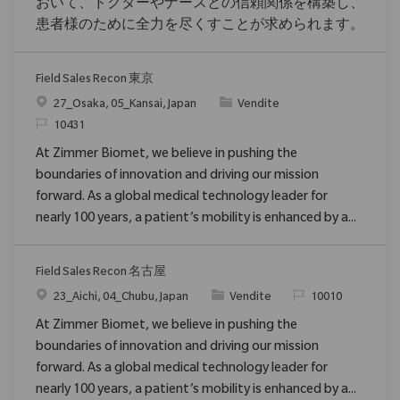
おいて、ドクターやナースとの信頼関係を構築し、
患者様のために全力を尽くすことが求められます。
Field Sales Recon 東京
Posizione
Categoria
27_Osaka, 05_Kansai, Japan
Vendite
ID richiesto
10431
At Zimmer Biomet, we believe in pushing the
boundaries of innovation and driving our mission
forward. As a global medical technology leader for
nearly 100 years, a patient’s mobility is enhanced by a...
Field Sales Recon 名古屋
Posizione
Categoria
ID richiesto
23_Aichi, 04_Chubu, Japan
Vendite
10010
At Zimmer Biomet, we believe in pushing the
boundaries of innovation and driving our mission
forward. As a global medical technology leader for
nearly 100 years, a patient’s mobility is enhanced by a...