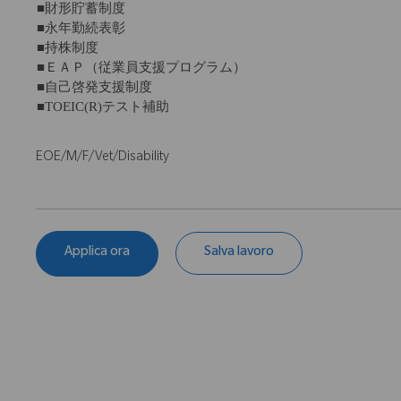
■財形貯蓄制度
■永年勤続表彰
■持株制度
■ＥＡＰ（従業員支援プログラム）
■自己啓発支援制度
■TOEIC(R)テスト補助
EOE/M/F/Vet/Disability
Applica ora
Salva lavoro