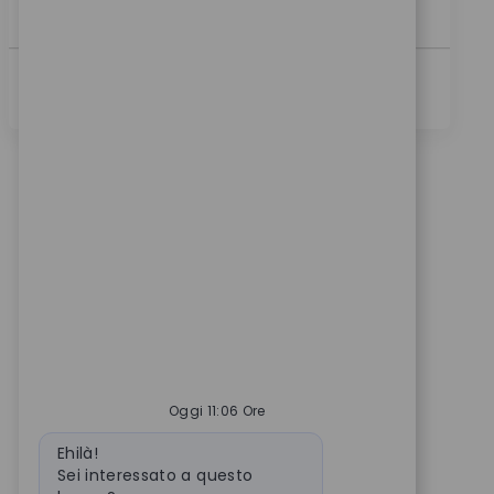
a...
Scopri Di Più
Oggi 11:06 Ore
Messaggio del bot
Ehilà!
Sei interessato a questo