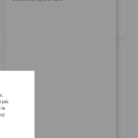
trattamento dei miei dati personali per scopi di
reclutamento, come indicato nell’
Informativa sulla
privacy
.
*
Lavori simili
Field Sales Recon 東京
Posizione
Categoria
27_Osaka, 05_Kansai, Japan
Vendite
ID richiesto
10431
e,
At Zimmer Biomet, we believe in pushing the
i più
boundaries of innovation and driving our mission
 la
forward. As a global medical technology leader for
om)
nearly 100 years, a patient’s mobility is enhanced by
a...