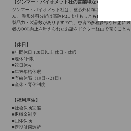
【ジンマー・バイオメット社の営業職ならではの魅力】
ジンマー・バイオメット社は、整形外科領域ではトップクラ
ん。 整形外科分野は高齢化によりもっとも伸びる市場の一
製品力・製品数がありますので、患者の多種多様な疾患に対
者のQOL向上を叶えられたお話をドクター経由で聞くこと
【休日】
■年間休日 120日以上 休日・休暇
■週休2日制
■祝日休み
■年末年始休暇
■有給休暇（10日～21日）
■産休・育休制度
【福利厚生】
■社会保険完備
■退職金制度
■団体保険
■定期健康診断