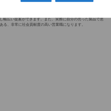
スの会社で、整形のドクターで知らない人はほとんどいませ
つです。
し幅広い提案ができます。また、実際に自分の売った製品で患
もある、非常に社会貢献度の高い営業職になります。