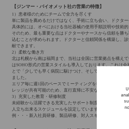
【ジンマー・バイオメット社の営業の特徴】
1）患者様のためにチームで全力を尽くす
単に製品を薦めるだけではなく、手術に立ち会い、ドクター
具体的には、オペにおける当社器械の使用手順説明や技術的
そのため、最も重要な点はドクターやナースから信頼を勝ち
込むことが求められます。ドクターと信頼関係を構築し、診
献できます。
2）柔軟な働き方
北は札幌から南は福岡まで、当社は全国に営業拠点を構えて
はSOHO形式の営業スタイルも導入しております。これは
とで「少しでも早く病院に駆けつけ、そして少しでも長く医
ました。
エリア毎に週1回のペースでミーティングを行いますし(エリ
U
レッジが共有可能のため、直行直帰に不安な方でも安心し
anal
3）充実した教育・研修制度
su
未経験から活躍できる充実したサポート制度がございます。
no
人立ち出来るスケジュールを設定しています。
例・・・新入社員研修、製品研修、対人スキル研修、営業ス