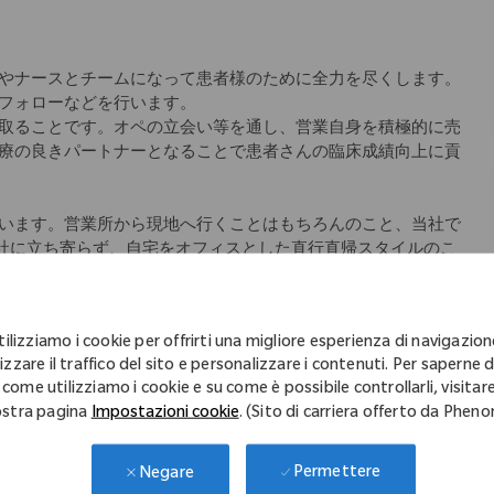
やナースとチームになって患者様のために全力を尽くします。
フォローなどを行います。
取ることです。オペの立会い等を通し、営業自身を積極的に売
療の良きパートナーとなることで患者さんの臨床成績向上に貢
います。営業所から現地へ行くことはもちろんのこと、当社で
会社に立ち寄らず、自宅をオフィスとした直行直帰スタイルのこ
師のサポートをできるように」というコンセプトの元、始まり
アにより差異あり)、社内イントラネットから学術文献などのナ
tilizziamo i cookie per offrirti una migliore esperienza di navigazion
ていただけます。
izzare il traffico del sito e personalizzare i contenuti. Per saperne d
 come utilizziamo i cookie e su come è possibile controllarli, visitare
教材を使用した座学、先輩社員の同行を中心としたOJT等、一
stra pagina
Impostazioni cookie
. (Sito di carriera offerto da Phen
キル研修など
Permettere
Negare