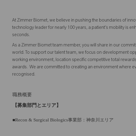
At Zimmer Biomet, we believe in pushing the boundaries of inno
technology leader for nearly 100 years, a patient’s mobility is
seconds.
As a Zimmer Biomet team member, you will share in our commitm
world. To support our talent team, we focus on development opp
working environment, location specific competitive total reward
awards. We are committed to creating an environment where 
recognised.
職務概要
【募集部門とエリア】
■Recon & Surgical Biologics事業部：神奈川エリア