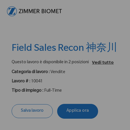
-
Field Sales Recon 神奈川
Questo lavoro è disponibile in 2 posizioni
Vedi tutto
Categoria di lavoro :
Vendite
Lavoro # :
10041
Tipo di impiego :
Full-Time
Salva lavoro
Applica ora