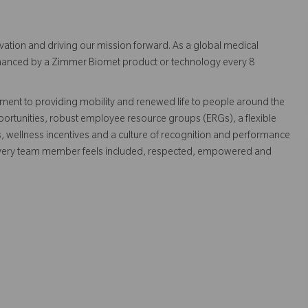
vation and driving our mission forward. As a global medical
 enhanced by a Zimmer Biomet product or technology every 8
ent to providing mobility and renewed life to people around the
ortunities, robust employee resource groups (ERGs), a flexible
s, wellness incentives and a culture of recognition and performance
every team member feels included, respected, empowered and