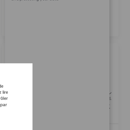
En cochant cette case, j’accepte le traitement de mes
données personnelles à des fins de recrutement,
comme indiqué dans la
Politique de confidentialité
.
*
Emplois similaires
Field Sales Recon 兵庫
Emplacement
Catégorie
02_Aomori, 02_Tohoku, Japan
Ventes
ReqId
11360
de
 lire
私たちは、患者様のために全力を尽くすフィール
ôler
ドセールスを募集しています。医療機器の使用手
 par
順を説明し、ドクターやナースと信頼関係を築く
ことで、患者様の臨床成績向上に貢献します。