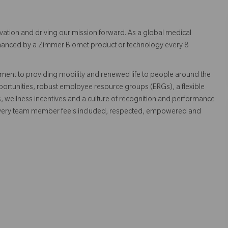
vation and driving our mission forward. As a global medical
 enhanced by a Zimmer Biomet product or technology every 8
ent to providing mobility and renewed life to people around the
ortunities, robust employee resource groups (ERGs), a flexible
s, wellness incentives and a culture of recognition and performance
every team member feels included, respected, empowered and