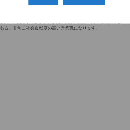
スの会社で、整形のドクターで知らない人はほとんどいませ
つです。
し幅広い提案ができます。また、実際に自分の売った製品で患
もある、非常に社会貢献度の高い営業職になります。