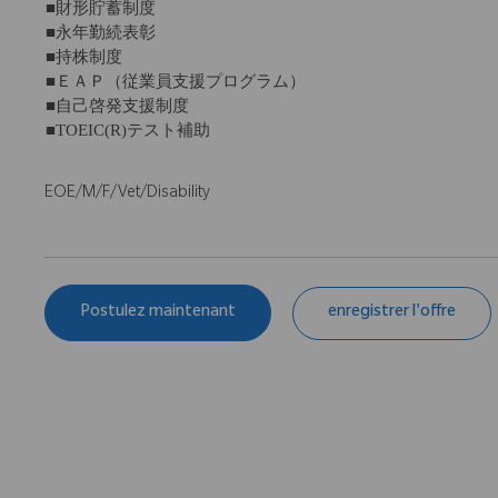
■財形貯蓄制度
■永年勤続表彰
■持株制度
■ＥＡＰ（従業員支援プログラム）
■自己啓発支援制度
■TOEIC(R)テスト補助
EOE/M/F/Vet/Disability
Postulez maintenant
enregistrer l'offre