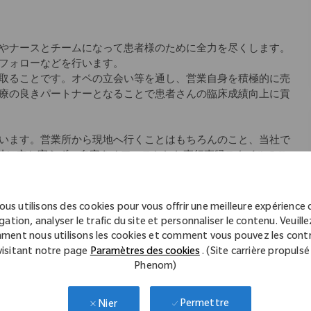
やナースとチームになって患者様のために全力を尽くします。
フォローなどを行います。
取ることです。オペの立会い等を通し、営業自身を積極的に売
療の良きパートナーとなることで患者さんの臨床成績向上に貢
います。営業所から現地へ行くことはもちろんのこと、当社で
会社に立ち寄らず、自宅をオフィスとした直行直帰スタイルのこ
師のサポートをできるように」というコンセプトの元、始まり
アにより差異あり)、社内イントラネットから学術文献などのナ
ous utilisons des cookies pour vous offrir une meilleure expérience 
ていただけます。
gation, analyser le trafic du site et personnaliser le contenu. Veuillez
ment nous utilisons les cookies et comment vous pouvez les contr
教材を使用した座学、先輩社員の同行を中心としたOJT等、一
visitant notre page
Paramètres des cookies
. (Site carrière propulsé
Phenom)
キル研修など
Permettre
Nier