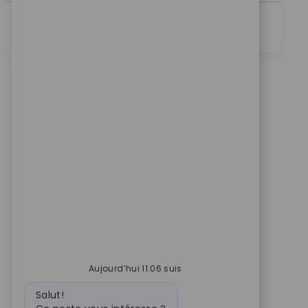
Voir Plus
Aujourd’hui 11:06 suis
Message du bot
Salut!