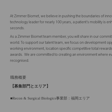
At Zimmer Biomet, we believe in pushing the boundaries of inno
technology leader for nearly 100 years, a patient’s mobility is
seconds.
As a Zimmer Biomet team member, you will share in our commitm
world. To support our talent team, we focus on development opp
working environment, location specific competitive total reward
awards. We are committed to creating an environment where 
recognised.
職務概要
【募集部門とエリア】
■Recon & Surgical Biologics事業部：福岡エリア