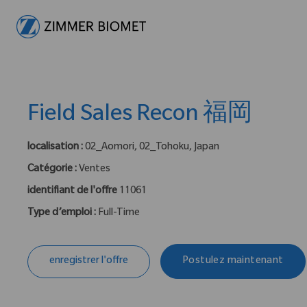
-
Field Sales Recon 福岡
localisation :
02_Aomori, 02_Tohoku, Japan
Catégorie :
Ventes
identifiant de l'offre
11061
Type d’emploi :
Full-Time
enregistrer l'offre
Postulez maintenant