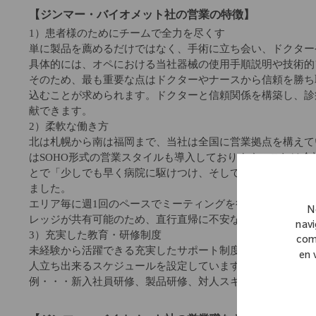
【ジンマー・バイオメット社の営業の特徴】
1）患者様のためにチームで全力を尽くす
単に製品を薦めるだけではなく、手術に立ち会い、ドクター
具体的には、オペにおける当社器械の使用手順説明や技術的
そのため、最も重要な点はドクターやナースから信頼を勝ち
込むことが求められます。ドクターと信頼関係を構築し、診
献できます。
2）柔軟な働き方
北は札幌から南は福岡まで、当社は全国に営業拠点を構えて
はSOHO形式の営業スタイルも導入しております。これは
とで「少しでも早く病院に駆けつけ、そして少しでも長く医
ました。
エリア毎に週1回のペースでミーティングを行いますし(エリ
N
レッジが共有可能のため、直行直帰に不安な方でも安心し
navi
3）充実した教育・研修制度
com
未経験から活躍できる充実したサポート制度がございます。
en 
人立ち出来るスケジュールを設定しています。
例・・・新入社員研修、製品研修、対人スキル研修、営業ス