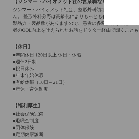
【ジンマー・バイオメット社の営業職ならではの魅力】
ジンマー・バイオメット社は、整形外科領域ではトップクラ
ん。 整形外科分野は高齢化によりもっとも伸びる市場の一
製品力・製品数がありますので、患者の多種多様な疾患に対
者のQOL向上を叶えられたお話をドクター経由で聞くこと
【休日】
■年間休日 120日以上 休日・休暇
■週休2日制
■祝日休み
■年末年始休暇
■有給休暇（10日～21日）
■産休・育休制度
【福利厚生】
■社会保険完備
■退職金制度
■団体保険
■定期健康診断