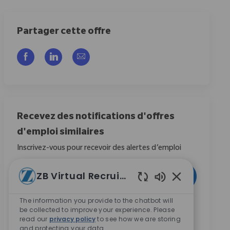
Partager cette offre
Partager via Facebook
Partager via LinkedIn
Partager par e-mail
Recevez des notifications d'offres
d'emploi similaires
Inscrivez-vous pour recevoir des alertes d’emploi
Entrez l’adresse e-mail (obligatoire)
ZB Virtual Recruiter
Activer
Sons de chatbot
The information you provide to the chatbot will
En cochant cette case, j’accepte de recevoir des
be collected to improve your experience. Please
communications concernant les opportunités de
read our
privacy policy
to see how we are storing
carrière chez Zimmer Biomet.
*
and protecting your data