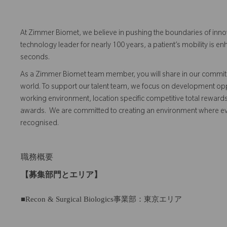
At Zimmer Biomet, we believe in pushing the boundaries of inno
technology leader for nearly 100 years, a patient’s mobility is
seconds.
As a Zimmer Biomet team member, you will share in our commitm
world. To support our talent team, we focus on development opp
working environment, location specific competitive total reward
awards. We are committed to creating an environment where 
recognised.
職務概要
【募集部門とエリア】
■Recon & Surgical Biologics事業部：東京エリア