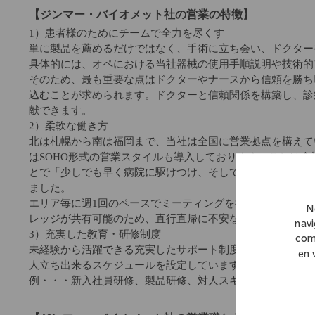
【ジンマー・バイオメット社の営業の特徴】
1）患者様のためにチームで全力を尽くす
単に製品を薦めるだけではなく、手術に立ち会い、ドクター
具体的には、オペにおける当社器械の使用手順説明や技術的
そのため、最も重要な点はドクターやナースから信頼を勝ち
込むことが求められます。ドクターと信頼関係を構築し、診
献できます。
2）柔軟な働き方
北は札幌から南は福岡まで、当社は全国に営業拠点を構えて
はSOHO形式の営業スタイルも導入しております。これは
とで「少しでも早く病院に駆けつけ、そして少しでも長く医
ました。
エリア毎に週1回のペースでミーティングを行いますし(エリ
N
レッジが共有可能のため、直行直帰に不安な方でも安心し
navi
3）充実した教育・研修制度
com
未経験から活躍できる充実したサポート制度がございます。
en 
人立ち出来るスケジュールを設定しています。
例・・・新入社員研修、製品研修、対人スキル研修、営業ス