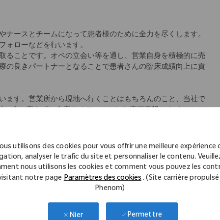
やナースとチームになって患者様のために全力を尽くします。
フォローなどを行います。
取ることです。オペの立会い等を通し、営業自身を積極的に売
療の良きパートナーとなることで患者さんの臨床成績向上に貢
います。営業所から現地へ行くことはもちろんのこと、当社で
会社に立ち寄らず、自宅をオフィスとした直行直帰スタイルのこ
師のサポートをできるように」というコンセプトの元、始まり
アにより差異あり)、社内イントラネットから学術文献などのナ
ous utilisons des cookies pour vous offrir une meilleure expérience 
ていただけます。
gation, analyser le trafic du site et personnaliser le contenu. Veuillez
ment nous utilisons les cookies et comment vous pouvez les contr
教材を使用した座学、先輩社員の同行を中心としたOJT等、一
visitant notre page
Paramètres des cookies
. (Site carrière propulsé
Phenom)
キル研修など
Permettre
Nier