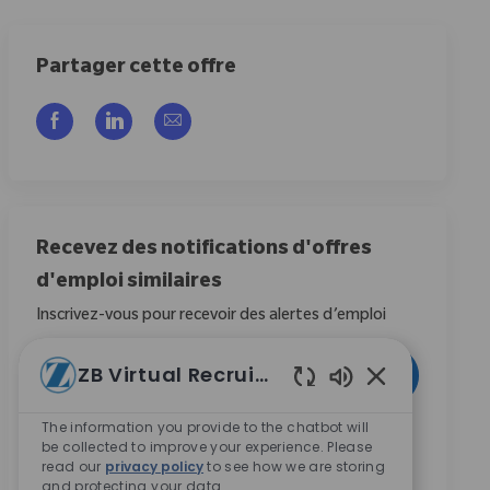
Partager cette offre
Partager via Facebook
Partager via LinkedIn
Partager par e-mail
Recevez des notifications d'offres
d'emploi similaires
Inscrivez-vous pour recevoir des alertes d’emploi
Entrez l’adresse e-mail (obligatoire)
ZB Virtual Recruiter
Activer
Sons de chatbot
The information you provide to the chatbot will
En cochant cette case, j’accepte de recevoir des
be collected to improve your experience. Please
communications concernant les opportunités de
read our
privacy policy
to see how we are storing
carrière chez Zimmer Biomet.
*
and protecting your data