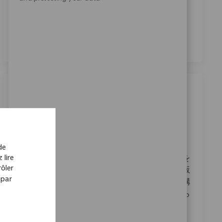
En cochant cette case, j’accepte le traitement de mes
données personnelles à des fins de recrutement,
comme indiqué dans la
Politique de confidentialité
.
*
Emplois similaires
Field Sales Trauma 愛媛・香川
Emplacement
35_Yamaguchi, 06_Chugoku, Japan
Catégorie
ReqId
Ventes
11281
de
 lire
私たちは、フィールドセールストラウマの役割を
ôler
果たす情熱的な方を探しています。医療機器の販
 par
売において、ドクターやナースとの信頼関係を構
築し、患者様のために全力を尽くすことが求めら
れます。