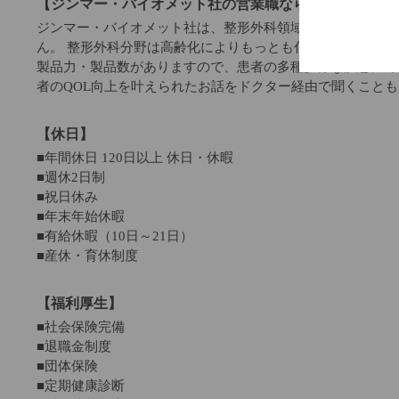
【ジンマー・バイオメット社の営業職ならではの魅力】
ジンマー・バイオメット社は、整形外科領域ではトップクラ
ん。 整形外科分野は高齢化によりもっとも伸びる市場の一
製品力・製品数がありますので、患者の多種多様な疾患に対
者のQOL向上を叶えられたお話をドクター経由で聞くこと
【休日】
■年間休日 120日以上 休日・休暇
■週休2日制
■祝日休み
■年末年始休暇
■有給休暇（10日～21日）
■産休・育休制度
【福利厚生】
■社会保険完備
■退職金制度
■団体保険
■定期健康診断