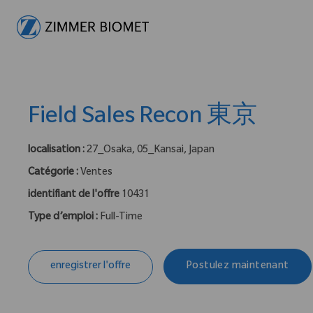
-
Field Sales Recon 東京
localisation :
27_Osaka, 05_Kansai, Japan
Catégorie :
Ventes
identifiant de l'offre
10431
Type d’emploi :
Full-Time
enregistrer l'offre
Postulez maintenant