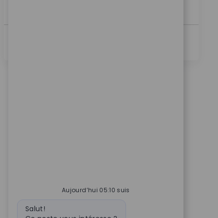
a...
Voir Plus
Aujourd’hui 05:10 suis
Message du bot
Salut!