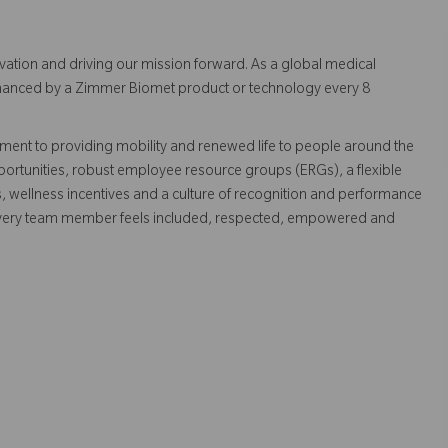
vation and driving our mission forward. As a global medical
 enhanced by a Zimmer Biomet product or technology every 8
ent to providing mobility and renewed life to people around the
ortunities, robust employee resource groups (ERGs), a flexible
s, wellness incentives and a culture of recognition and performance
every team member feels included, respected, empowered and