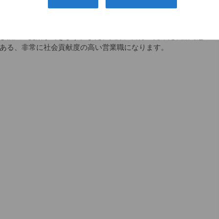
スの会社で、整形のドクターで知らない人はほとんどいませ
つです。
し幅広い提案ができます。また、実際に自分の売った製品で患
もある、非常に社会貢献度の高い営業職になります。