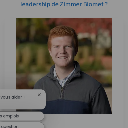
leadership de Zimmer Biomet ?
Fermer la notification du chatbot
 vous aider !
es emplois
 question