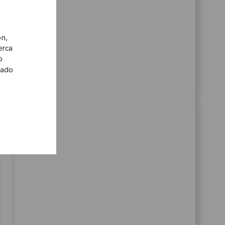
a global MedTech leader. Leverage your expertise
in financial modeling, business case development,
and cross-functional leadership to shape our
ón,
growth strategy. Make a difference in healthcare
cerca
innovation with Zimmer Biomet.
o
lado
Business Systems Lead Analyst
Ubicación
Warsaw, Indiana, United States
Categoría
Carreras Corporativas
10898
Embrace the opportunity to become a Business
Systems Lead Analyst and drive innovation in