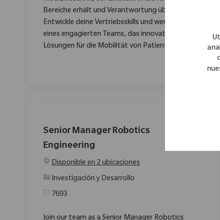
Bereiche erhält und Verantwortung übernimmt.
Entwickle deine Vertriebsskills und werde Teil
eines engagierten Teams, das innovative
Ut
Lösungen für die Mobilität von Patienten bietet.
anal
nue
Senior Manager Robotics
Engineering
Disponible en 2 ubicaciones
Categoría
Investigación y Desarrollo
7693
Join our team as a Senior Manager Robotics