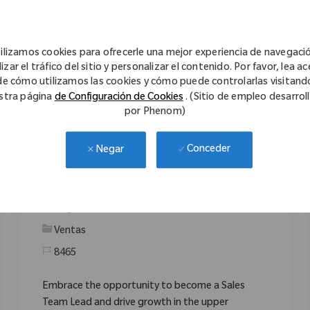
mientras proporciona soporte y asesoría a
profesionales de la salud.
ilizamos cookies para ofrecerle una mejor experiencia de navegaci
izar el tráfico del sitio y personalizar el contenido. Por favor, lea a
de cómo utilizamos las cookies y cómo puede controlarlas visitand
stra página
de Configuración de Cookies
. (Sitio de empleo desarrol
por Phenom)
Conceder
Negar
Sales Team Lead- Upper Extremities
Disponible en 4 ubicaciones
Categoría
Ventas
8465
Embrace the opportunity to become a Sales
Team Lead and drive growth in the upper