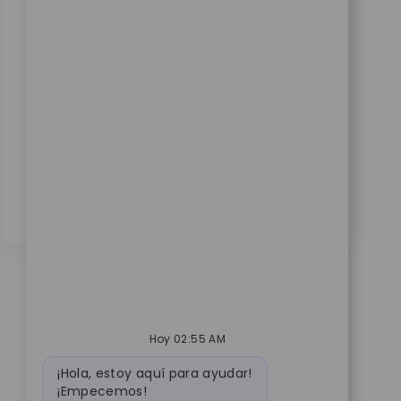
global supply chain IT. Collaborate with business
leaders, design and implement SAP solutions,
and lead cross-functional teams to optimize
planning processes. Shape the future of medical
technology with Zimmer Biomet and make a real
impact on patient mobility worldwide.
Hoy 02:55 AM
Mensaje de bot
¡Hola, estoy aquí para ayudar!
¡Empecemos!