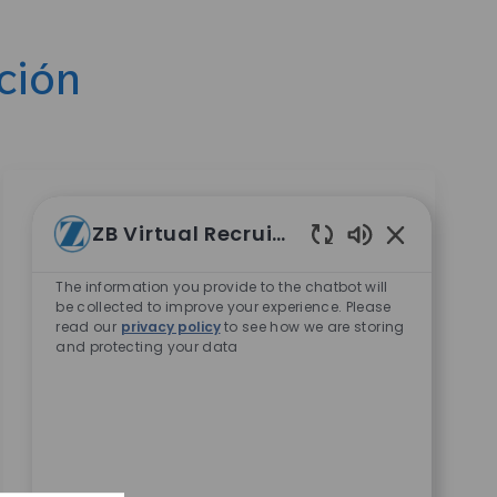
ción
ZB Virtual Recruiter
Associate Director Corporate
Sonidos de cha
Development
The information you provide to the chatbot will
be collected to improve your experience. Please
Ubicación
Remote, Remote, United States
read our
privacy policy
to see how we are storing
Categoría
and protecting your data
Carreras Corporativas
10612
Embrace the role of an Associate Director
Corporate Development and drive high-impact
M&A, investments, and strategic partnerships in