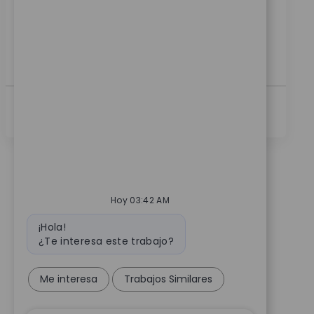
produits dans le domaine des systèmes chirurgicaux
et robotiques. Ce rôle exige une expertise en
ingénierie des systèmes et une capacité à influencer
les pratiques d'ingénierie à long terme.
Ver Más
Hoy 03:42 AM
Mensaje de bot
¡Hola!
¿Te interesa este trabajo?
Me interesa
Trabajos Similares