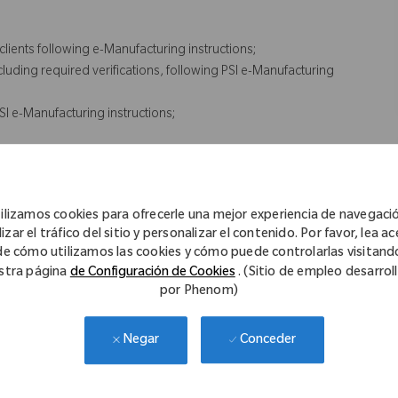
lients following e-Manufacturing instructions;
uding required verifications, following PSI e-Manufacturing
I e-Manufacturing instructions;
ilizamos cookies para ofrecerle una mejor experiencia de navegaci
izar el tráfico del sitio y personalizar el contenido. Por favor, lea a
de cómo utilizamos las cookies y cómo puede controlarlas visitand
structions accurately.
stra página
de Configuración de Cookies
. (Sitio de empleo desarrol
and you are comfortable using computers.
por Phenom)
Conceder
Negar
bined with some previous experience in CAD design or