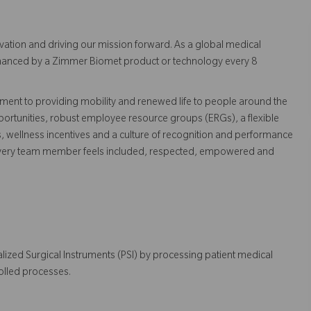
vation and driving our mission forward. As a global medical
 enhanced by a Zimmer Biomet product or technology every 8
ent to providing mobility and renewed life to people around the
ortunities, robust employee resource groups (ERGs), a flexible
s, wellness incentives and a culture of recognition and performance
every team member feels included, respected, empowered and
lized Surgical Instruments (PSI) by processing patient medical
rolled processes.