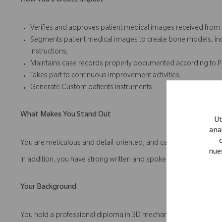
How You'll Create Impact
Verifies and approves patient medical images received from c
Segments patient medical images to create bone models, incl
instructions;
Maintains case records properly documented according to PS
Takes part to continuous improvement activities;
Generate Custom patients instruments.
What Makes You Stand Out
Ut
anal
You are meticulous and detail-oriented, and can follow written in
nue
In addition, you have strong written and spoken English skills 
Your Background
You hold a professional diploma in 3D mechanical drawing com