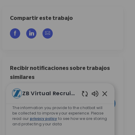
Compartir este trabajo
Compartir a través de Facebook
Compartir a través de LinkedIn
Compartir por correo electrónico
Recibir notificaciones sobre trabajos
similares
Regístrese para recibir alertas de empleo
ZB Virtual Recruiter
Introduzca la dirección de correo electrónico (obligatorio)
Sonidos de cha
Activar
The information you provide to the chatbot will
be collected to improve your experience. Please
read our
privacy policy
to see how we are storing
Marcando esta casilla, acepto recibir comunicaciones
and protecting your data
sobre oportunidades profesionales en Zimmer Biomet.
*