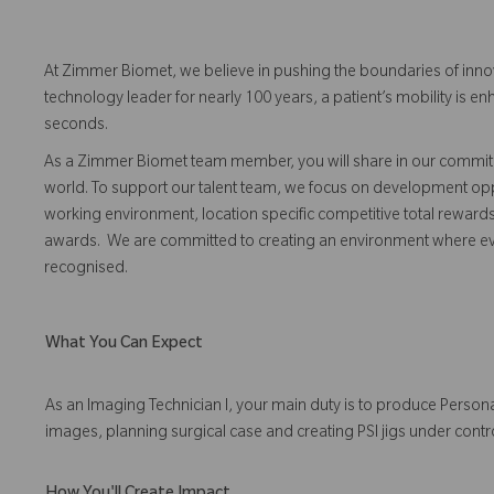
At Zimmer Biomet, we believe in pushing the boundaries of inno
technology leader for nearly 100 years, a patient’s mobility is
seconds.
As a Zimmer Biomet team member, you will share in our commitm
world. To support our talent team, we focus on development opp
working environment, location specific competitive total reward
awards. We are committed to creating an environment where 
recognised.
What You Can Expect
As an Imaging Technician I, your main duty is to produce Persona
images, planning surgical case and creating PSI jigs under cont