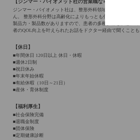
【ジンマー・バイオメット社の営業職ならではの魅力】
ジンマー・バイオメット社は、整形外科領域ではトップクラ
ん。 整形外科分野は高齢化によりもっとも伸びる市場の一
製品力・製品数がありますので、患者の多種多様な疾患に対
者のQOL向上を叶えられたお話をドクター経由で聞くこと
【休日】
■年間休日 120日以上 休日・休暇
■週休2日制
■祝日休み
■年末年始休暇
■有給休暇（10日～21日）
■産休・育休制度
【福利厚生】
■社会保険完備
■退職金制度
■団体保険
■定期健康診断