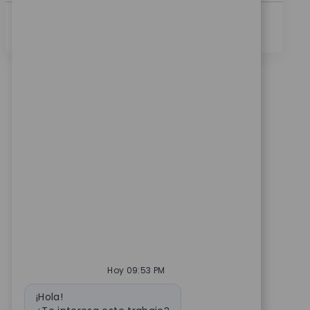
Ver Más
Hoy 09:53 PM
Mensaje de bot
¡Hola!