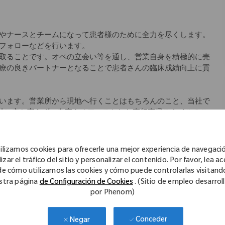
やナースとチームになって患者様のために全力を尽くします。
フォローなどを行います。
取ることです。オペの立会い等を通し、営業自身を積極的に売
療の良きパートナーとなることで患者さんの臨床成績向上に貢
います。営業所から現地へ行くことはもちろんのこと、当社で
会社に立ち寄らず、自宅をオフィスとした直行直帰スタイルのこ
師のサポートをできるように」というコンセプトの元、始まり
アにより差異あり)、社内イントラネットから学術文献などのナ
ilizamos cookies para ofrecerle una mejor experiencia de navegaci
ていただけます。
izar el tráfico del sitio y personalizar el contenido. Por favor, lea a
de cómo utilizamos las cookies y cómo puede controlarlas visitand
教材を使用した座学、先輩社員の同行を中心としたOJT等、一
stra página
de Configuración de Cookies
. (Sitio de empleo desarrol
por Phenom)
キル研修など
Conceder
Negar