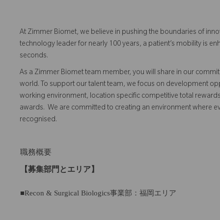
At Zimmer Biomet, we believe in pushing the boundaries of inno
technology leader for nearly 100 years, a patient’s mobility is
seconds.
As a Zimmer Biomet team member, you will share in our commitm
world. To support our talent team, we focus on development opp
working environment, location specific competitive total reward
awards. We are committed to creating an environment where 
recognised.
職務概要
【募集部門とエリア】
■Recon & Surgical Biologics事業部：福岡エリア