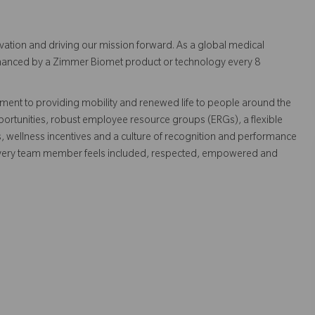
vation and driving our mission forward. As a global medical
 enhanced by a Zimmer Biomet product or technology every 8
ent to providing mobility and renewed life to people around the
ortunities, robust employee resource groups (ERGs), a flexible
s, wellness incentives and a culture of recognition and performance
every team member feels included, respected, empowered and