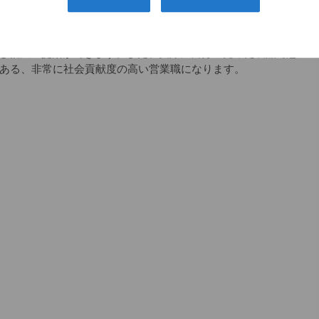
スの会社で、整形のドクターで知らない人はほとんどいませ
つです。
し幅広い提案ができます。また、実際に自分の売った製品で患
もある、非常に社会貢献度の高い営業職になります。