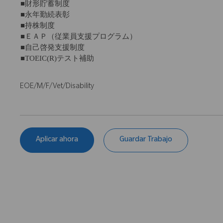
■財形貯蓄制度
■永年勤続表彰
■持株制度
■ＥＡＰ（従業員支援プログラム）
■自己啓発支援制度
■TOEIC(R)テスト補助
EOE/M/F/Vet/Disability
Aplicar ahora
Guardar Trabajo