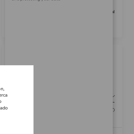
Marcando esta casilla, acepto el tratamiento de mis
datos personales con fines de selección de personal, tal
como se indica en el
Aviso de Privacidad
.
*
Trabajos similares
Field Sales Recon 大阪
Ubicación
Categoría
02_Aomori, 02_Tohoku, Japan
Ventas
ReqId
11359
ón,
cerca
私たちは、患者様のために全力を尽くすフィール
o
ドセールスリコンを募集しています。医師やナー
lado
スと連携し、信頼関係を構築しながら、患者様の
臨床成績向上に貢献する役割です。