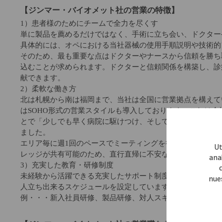
【ジンマー・バイオメット社の営業の特徴】
1）患者様のためにチームで全力を尽くす
単に製品を薦めるだけではなく、手術に立ち会い、ドクター
具体的には、オペにおける当社器械の使用手順説明や技術的
そのため、最も重要な点はドクターやナースから信頼を勝ち
込むことが求められます。ドクターと信頼関係を構築し、診
献できます。
2）柔軟な働き方
北は札幌から南は福岡まで、当社は全国に営業拠点を構えて
はSOHO形式の営業スタイルも導入しております。これは
とで「少しでも早く病院に駆けつけ、そして少しでも長く医
ました。
エリア毎に週1回のペースでミーティングを行いますし(エリ
Ut
レッジが共有可能のため、直行直帰に不安な方でも安心し
anal
3）充実した教育・研修制度
未経験から活躍できる充実したサポート制度がございます。
nue
人立ち出来るスケジュールを設定しています。
例・・・新入社員研修、製品研修、対人スキル研修、営業ス