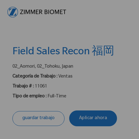
-
Field Sales Recon 福岡
ubicación :
02_Aomori, 02_Tohoku, Japan
Categoría de Trabajo :
Ventas
Trabajo # :
11061
Tipo de empleo :
Full-Time
guardar trabajo
Aplicar ahora