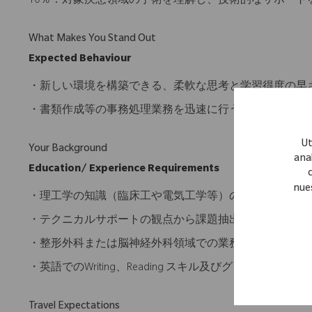
10％：対象疾患領域の手術を理解し、技術的なサポート
What Makes You Stand Out
Expected Behaviour
・新しい環境を構築できる、柔軟な思考と学習得度の早
・書類作成等の事務処理業務を迅速に行うことが出来る
Ut
Your Background
anal
Education/ Experience Requirements
nue
・理工学の知識（臨床工や電気工学等）の知識を有する
・テクニカルサポートの観点から課題抽出、解決策の実
・整形外科または脳神経外科領域での業務経験歓迎
・英語でのWriting、Reading スキル及びグローバ
Travel Expectations