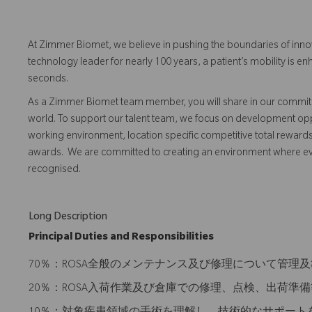
At Zimmer Biomet, we believe in pushing the boundaries of inno
technology leader for nearly 100 years, a patient’s mobility is
seconds.
As a Zimmer Biomet team member, you will share in our commitm
world. To support our talent team, we focus on development opp
working environment, location specific competitive total reward
awards. We are committed to creating an environment where 
recognised.
Long Description
Principal Duties and Responsibilities
70％：ROSA全般のメンテナンス及び修理について管理
20％：ROSA入荷作業及び倉庫での修理、点検、出荷準