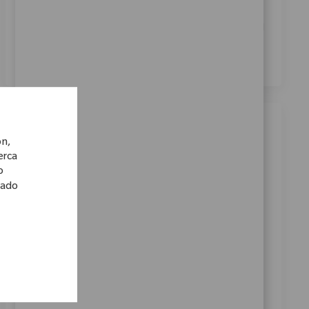
Marcando esta casilla, acepto el tratamiento de mis
datos personales con fines de selección de personal, tal
como se indica en el
Aviso de Privacidad
.
*
Trabajos similares
ón,
cerca
Clinical Support Specialist I
o
Ubicación
Categoría
13_Tokyo, 03_Kanto, Japan
Ventas
lado
ReqId
10584
At Zimmer Biomet, we believe in pushing the
boundaries of innovation and driving our mission
forward. As a global medical technology leader for
nearly 100 years, a patient’s mobility is enhanced by
a...