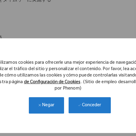
をタイムリーに実施する
さ
ilizamos cookies para ofrecerle una mejor experiencia de navegaci
izar el tráfico del sitio y personalizar el contenido. Por favor, lea a
de cómo utilizamos las cookies y cómo puede controlarlas visitand
stra página
de Configuración de Cookies
. (Sitio de empleo desarrol
方
por Phenom)
行を冷静に対応することができる方
Conceder
Negar
ルステークホルダーとの英語でのコミュニケーション能力