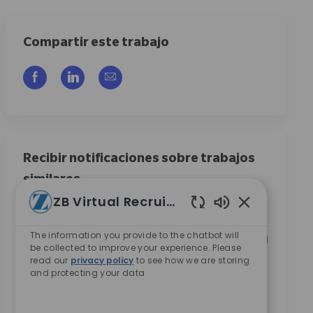
Compartir este trabajo
Compartir a través de Facebook
Compartir a través de LinkedIn
Compartir por correo electrónico
Recibir notificaciones sobre trabajos
similares
ZB Virtual Recruiter
Regístrese para recibir alertas de empleo
Sonidos de cha
Introduzca la dirección de correo electrónico (obligatorio)
The information you provide to the chatbot will
Activar
be collected to improve your experience. Please
read our
privacy policy
to see how we are storing
and protecting your data
Marcando esta casilla, acepto recibir comunicaciones
sobre oportunidades profesionales en Zimmer Biomet.
*