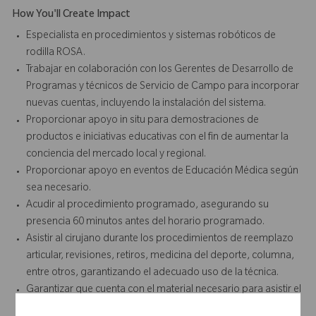
How You'll Create Impact
Especialista en procedimientos y sistemas robóticos de
rodilla ROSA.
Trabajar en colaboración con los Gerentes de Desarrollo de
Programas y técnicos de Servicio de Campo para incorporar
nuevas cuentas, incluyendo la instalación del sistema.
Proporcionar apoyo in situ para demostraciones de
productos e iniciativas educativas con el fin de aumentar la
conciencia del mercado local y regional.
Proporcionar apoyo en eventos de Educación Médica según
sea necesario.
Acudir al procedimiento programado, asegurando su
presencia 60 minutos antes del horario programado.
Asistir al cirujano durante los procedimientos de reemplazo
articular, revisiones, retiros, medicina del deporte, columna,
entre otros, garantizando el adecuado uso de la técnica.
Garantizar que cuenta con el material necesario para asistir el
procedimiento.