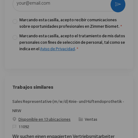
Activar
Marcando esta casilla, acepto recibir comunicaciones
sobre oportunidades profesionales en Zimmer Biomet.
*
Marcando esta casilla, acepto el tratamiento de mis datos
personales con fines de selección de personal, tal como se
indica en el
Aviso de Privacidad
.
*
Trabajos similares
Sales Representative (m/w/d) Knie- und Hüftendoprothetik -
NRW
Categoría
Disponible en 13 ubicaciones
Ventas
ReqId
11092
Wir suchen einen engagierten Vertriebsmitarbeiter