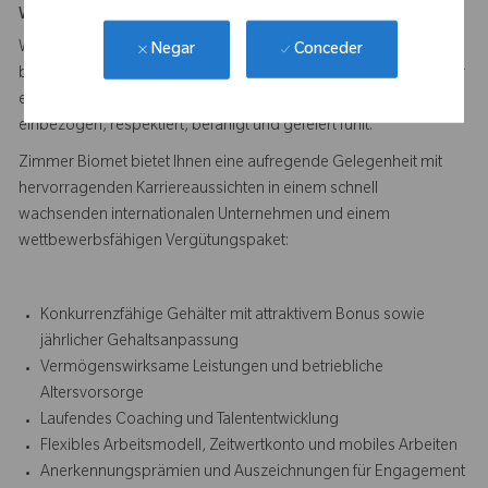
Wie ist es bei Zimmer Biomet zu arbeiten?
Wir bei Zimmer Biomet glauben an The Power of Us, was
Conceder
Negar
bedeutet, dass wir gemeinsam stärker sind. Wir setzen uns dafür
ein, ein Umfeld zu schaffen, in dem sich jedes Teammitglied
einbezogen, respektiert, befähigt und gefeiert fühlt.
Zimmer Biomet bietet Ihnen eine aufregende Gelegenheit mit
hervorragenden Karriereaussichten in einem schnell
wachsenden internationalen Unternehmen und einem
wettbewerbsfähigen Vergütungspaket:
Konkurrenzfähige Gehälter mit attraktivem Bonus sowie
jährlicher Gehaltsanpassung
Vermögenswirksame Leistungen und betriebliche
Altersvorsorge
Laufendes Coaching und Talententwicklung
Flexibles Arbeitsmodell, Zeitwertkonto und mobiles Arbeiten
Anerkennungsprämien und Auszeichnungen für Engagement