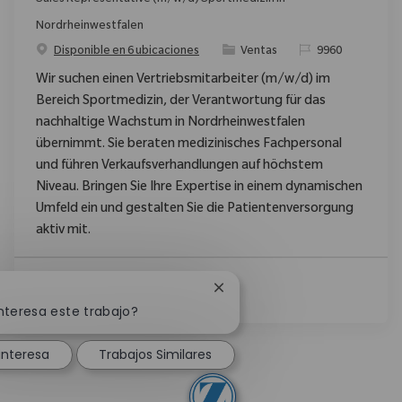
Sales Representative (m/w/d) Sportmedizin in
Nordrheinwestfalen
Categoría
ReqId
Disponible en 6 ubicaciones
Ventas
9960
Wir suchen einen Vertriebsmitarbeiter (m/w/d) im
Bereich Sportmedizin, der Verantwortung für das
nachhaltige Wachstum in Nordrheinwestfalen
übernimmt. Sie beraten medizinisches Fachpersonal
und führen Verkaufsverhandlungen auf höchstem
Niveau. Bringen Sie Ihre Expertise in einem dynamischen
Umfeld ein und gestalten Sie die Patientenversorgung
aktiv mit.
Ver Más
Cerrar notificación de chatb
!
nteresa este trabajo?
interesa
Trabajos Similares