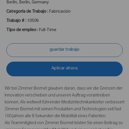
ubicación :
Berlin, Berlin, Germany
Categoría de Trabajo :
Fabricación
Trabajo # :
10506
Tipo de empleo :
Full-Time
guardar trabajo
Aplicar ahora
Wir bei Zimmer Biomet glauben daran, dass wir die Grenzen der
Innovation verschieben und unseren Auftrag vorantreiben
können. Als weltweit führender Medizintechnikanbieter verbessert
Zimmer Biomet mit seinen Produkten und Technologien seit fast
100 Jahren alle 8 Sekunden die Mobilität eines Patienten.
Als Teammitglied von Zimmer Biomet leisten Sie einen Beitrag zu