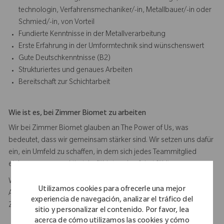
technologin, Verfahrensmechaniker/-in, Metallbauer/-in oder
Schmied/-in, von Vorteil
Fundierte Kenntnisse in der Metallverarbeitung
Erste Erfahrung in der Umformtechnik sind wünschenswert
Gute Deutschkenntnisse (B2)
Strukturiertes und genaues Arbeiten
Bereitschaft zur Schichtarbeit
Wie ist es, bei Zimmer Biomet zu arbeiten
Wir bei Zimmer Biomet glauben an The Power of Us, was
bedeutet, dass wir gemeinsam stärker sind. Wir setzen uns dafür
ein, ein Umfeld zu schaffen, in dem sich jedes Teammitglied
einbezogen, respektiert, befähigt und gefeiert fühlt.
Wir bieten Ihnen eine verantwortungsvolle und herausfordernde
Utilizamos cookies para ofrecerle una mejor
Aufgabe in einem spannenden und dynamischen Umfeld.
experiencia de navegación, analizar el tráfico del
Zudem möchten wir Sie hiermit begeistern:
sitio y personalizar el contenido. Por favor, lea
acerca de cómo utilizamos las cookies y cómo
Attraktives Gehalt / leistungsorientierte Vergütung gemäß