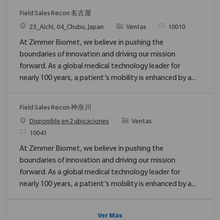
Field Sales Recon 名古屋
Ubicación
Categoría
ReqId
23_Aichi, 04_Chubu, Japan
Ventas
10010
At Zimmer Biomet, we believe in pushing the
boundaries of innovation and driving our mission
forward. As a global medical technology leader for
nearly 100 years, a patient’s mobility is enhanced by a...
Field Sales Recon 神奈川
Categoría
Disponible en 2 ubicaciones
Ventas
ReqId
10041
At Zimmer Biomet, we believe in pushing the
boundaries of innovation and driving our mission
forward. As a global medical technology leader for
nearly 100 years, a patient’s mobility is enhanced by a...
Ver Más