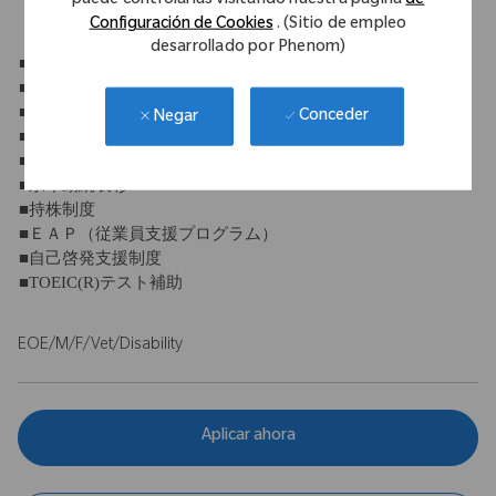
puede controlarlas visitando nuestra página
de
Configuración de Cookies
. (Sitio de empleo
【福利厚生】
desarrollado por Phenom)
■社会保険完備
■退職金制度
■団体保険
Conceder
Negar
■定期健康診断
■財形貯蓄制度
■永年勤続表彰
■持株制度
■ＥＡＰ（従業員支援プログラム）
■自己啓発支援制度
■TOEIC(R)テスト補助
EOE/M/F/Vet/Disability
Aplicar ahora