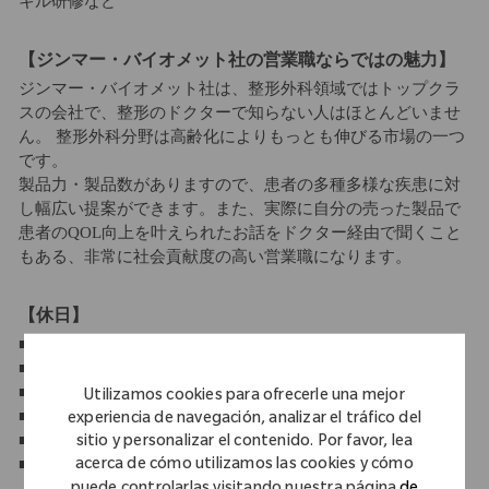
キル研修など
【ジンマー・バイオメット社の営業職ならではの魅力】
ジンマー・バイオメット社は、整形外科領域ではトップクラ
スの会社で、整形のドクターで知らない人はほとんどいませ
ん。 整形外科分野は高齢化によりもっとも伸びる市場の一つ
です。
製品力・製品数がありますので、患者の多種多様な疾患に対
し幅広い提案ができます。また、実際に自分の売った製品で
患者のQOL向上を叶えられたお話をドクター経由で聞くこと
もある、非常に社会貢献度の高い営業職になります。
【休日】
■年間休日 120日以上 休日・休暇
■週休2日制
■祝日休み
Utilizamos cookies para ofrecerle una mejor
■年末年始休暇
experiencia de navegación, analizar el tráfico del
■有給休暇（10日～21日）
sitio y personalizar el contenido. Por favor, lea
■産休・育休制度
acerca de cómo utilizamos las cookies y cómo