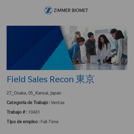
Skip to main content
-
Field Sales Recon 東京
ubicación :
27_Osaka, 05_Kansai, Japan
Categoría de Trabajo :
Ventas
Trabajo # :
10431
Tipo de empleo :
Full-Time