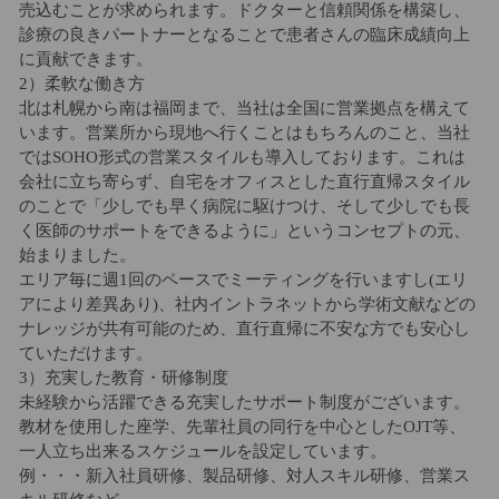
売込むことが求められます。ドクターと信頼関係を構築し、
診療の良きパートナーとなることで患者さんの臨床成績向上
に貢献できます。
2）柔軟な働き方
北は札幌から南は福岡まで、当社は全国に営業拠点を構えて
います。営業所から現地へ行くことはもちろんのこと、当社
ではSOHO形式の営業スタイルも導入しております。これは
会社に立ち寄らず、自宅をオフィスとした直行直帰スタイル
のことで「少しでも早く病院に駆けつけ、そして少しでも長
く医師のサポートをできるように」というコンセプトの元、
始まりました。
エリア毎に週1回のペースでミーティングを行いますし(エリ
アにより差異あり)、社内イントラネットから学術文献などの
ナレッジが共有可能のため、直行直帰に不安な方でも安心し
ていただけます。
3）充実した教育・研修制度
未経験から活躍できる充実したサポート制度がございます。
教材を使用した座学、先輩社員の同行を中心としたOJT等、
一人立ち出来るスケジュールを設定しています。
例・・・新入社員研修、製品研修、対人スキル研修、営業ス