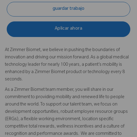
guardar trabajo
Aplicar ahora
At Zimmer Biomet, we believe in pushing the boundaries of
innovation and driving our mission forward. As a global medical
technology leader for nearly 100 years, a patient’s mobility is
enhanced by a Zimmer Biomet product or technology every 8
seconds.
As a Zimmer Biomet team member, you will share in our
commitment to providing mobility and renewed life to people
around the world. To support our talent team, we focus on
development opportunities, robust employee resource groups
(ERGs), a flexible working environment, location specific
competitive total rewards, wellness incentives and a culture of
recognition and performance awards. We are committed to