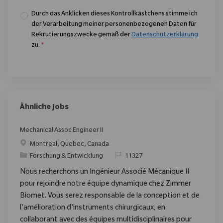
Durch das Anklicken dieses Kontrollkästchens stimme ich
der Verarbeitung meiner personenbezogenen Daten für
Rekrutierungszwecke gemäß der
Datenschutzerklärung
zu.
*
Ähnliche Jobs
Mechanical Assoc Engineer II
Ort
Montreal, Quebec, Canada
Kategorie
ReqId
Forschung & Entwicklung
11327
Nous recherchons un Ingénieur Associé Mécanique II
pour rejoindre notre équipe dynamique chez Zimmer
Biomet. Vous serez responsable de la conception et de
l'amélioration d'instruments chirurgicaux, en
collaborant avec des équipes multidisciplinaires pour