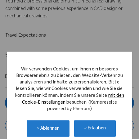
You hold a professional diploma in 3D mechanical drawing
combined with some previous experience in CAD design or
mechanical drawings.
Travel Expectations
5%
Wir verwenden Cookies, um Ihnen ein besseres
Browsererlebnis zu bieten, den Website-Verkehr zu
EOE/M/F/Vet/Disability
analysieren und Inhalte zu personalisieren. Bitte
lesen Sie, wie wir Cookies verwenden und wie Sie sie
kontrollieren können, indem Sie unsere Seite
mit den
Cookie-Einstellungen
besuchen. (Karriereseite
Jetzt bewerben
powered by Phenom)
Job speichern
Erlauben
Ablehnen