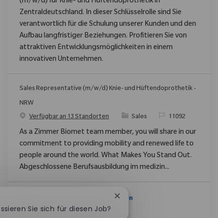
(m/w/d) für Knie- und Hüftendoprothetik in
Zentraldeutschland. In dieser Schlüsselrolle sind Sie
verantwortlich für die Schulung unserer Kunden und den
Aufbau langfristiger Beziehungen. Profitieren Sie von
attraktiven Entwicklungsmöglichkeiten in einem
innovativen Unternehmen.
Sales Representative (m/w/d) Knie- und Hüftendoprothetik -
NRW
Kategorie
ReqId
Verfügbar an 13 Standorten
Sales
11092
As a Zimmer Biomet team member, you will share in our
commitment to providing mobility and renewed life to
people around the world. What Makes You Stand Out.
Abgeschlossene Berufsausbildung im medizin...
Chatbot-Benachrichtigung s
Mehr Anzeigen
essieren Sie sich für diesen Job?