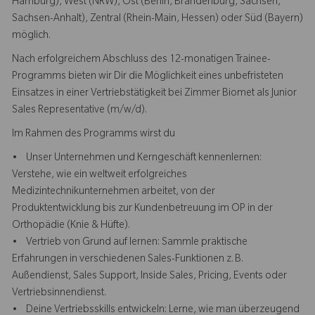
Hamburg), West (NRW), Ost (Berlin, Brandenburg, Sachsen,
Sachsen-Anhalt), Zentral (Rhein-Main, Hessen) oder Süd (Bayern)
möglich.
Nach erfolgreichem Abschluss des 12-monatigen Trainee-
Programms bieten wir Dir die Möglichkeit eines unbefristeten
Einsatzes in einer Vertriebstätigkeit bei Zimmer Biomet als Junior
Sales Representative (m/w/d).
Im Rahmen des Programms wirst du
• Unser Unternehmen und Kerngeschäft kennenlernen:
Verstehe, wie ein weltweit erfolgreiches
Medizintechnikunternehmen arbeitet, von der
Produktentwicklung bis zur Kundenbetreuung im OP in der
Orthopädie (Knie & Hüfte).
• Vertrieb von Grund auf lernen: Sammle praktische
Erfahrungen in verschiedenen Sales-Funktionen z. B.
Außendienst, Sales Support, Inside Sales, Pricing, Events oder
Vertriebsinnendienst.
• Deine Vertriebsskills entwickeln: Lerne, wie man überzeugend