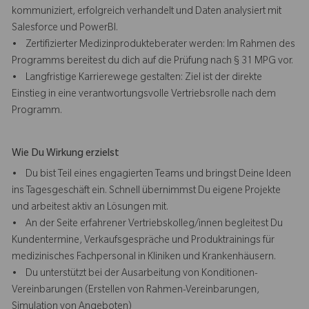
kommuniziert, erfolgreich verhandelt und Daten analysiert mit
Salesforce und PowerBI.
• Zertifizierter Medizinprodukteberater werden: Im Rahmen des
Programms bereitest du dich auf die Prüfung nach § 31 MPG vor.
• Langfristige Karrierewege gestalten: Ziel ist der direkte
Einstieg in eine verantwortungsvolle Vertriebsrolle nach dem
Programm.
Wie Du Wirkung erzielst
• Du bist Teil eines engagierten Teams und bringst Deine Ideen
ins Tagesgeschäft ein. Schnell übernimmst Du eigene Projekte
und arbeitest aktiv an Lösungen mit.
• An der Seite erfahrener Vertriebskolleg/innen begleitest Du
Kundentermine, Verkaufsgespräche und Produktrainings für
medizinisches Fachpersonal in Kliniken und Krankenhäusern.
• Du unterstützt bei der Ausarbeitung von Konditionen-
Vereinbarungen (Erstellen von Rahmen-Vereinbarungen,
Simulation von Angeboten)