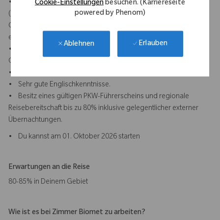
• Erste Erfahrungen in einem kaufmännischen Umfeld
Cookie-Einstellungen
besuchen. (Karriereseite
powered by Phenom)
(idealerweise im Bereich Medizintechnik oder
Gesundheitswesen) sind von Vorteil, aber nicht zwingend
erforderlich.
Erlauben
Ablehnen
• Interesse an medizinischen Produkten, insbesondere in der
Orthopädie.
• Gute Kenntnisse in MS Office (Excel, PowerPoint, Word).
• Sehr gute Englischkenntnisse.
• Besitz eines gültigen PKW-Führerscheins und regionale
Reisebereitschaft bis zu 80% inklusive gelegentlicher externer
Übernachtungen.
• Du kannst am 01. Oktober 2026 starten
Erwartungen an die Reise
80-85% in Deinem Gebiet
Wie ist es bei Zimmer Biomet zu arbeiten?