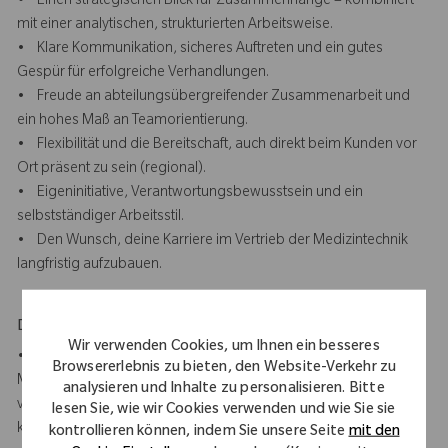
• Einen strategischen Blick für Zusammenhänge – kombiniert
mit einer analytischen, strukturierten Arbeitsweise.
• Klare Kommunikation, sicheres Auftreten und ein gutes
Gespür für erfolgreiche Verhandlungen.
• Freude an abteilungsübergreifender Zusammenarbeit und
ein hohes Maß an Teamorientierung.
• Flexibilität und die Bereitschaft, auch direkt beim Kunden vor
Ort präsent zu sein (regional).
• Eigeninitiative, Verantwortungsbewusstsein und ein
selbstständiger Arbeitsstil.
• Den Wunsch, deine Karriere im Vertrieb der Medizintechnik
langfristig aufzubauen.
Dein Hintergrund
Wir verwenden Cookies, um Ihnen ein besseres
• Abgeschlossenes Studium im Bereich BWL/VWL,
Browsererlebnis zu bieten, den Website-Verkehr zu
Medizintechnik, Gesundheitsmanagement oder eine
analysieren und Inhalte zu personalisieren. Bitte
vergleichbare Qualifikation oder erfolgreich abgeschlossene
lesen Sie, wie wir Cookies verwenden und wie Sie sie
kaufmännische Berufsausbildung.
kontrollieren können, indem Sie unsere Seite
mit den