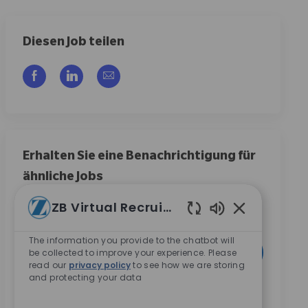
Diesen Job teilen
Über Facebook teilen
Über LinkedIn teilen
Per E-Mail teilen
Erhalten Sie eine Benachrichtigung für
ähnliche Jobs
Melden Sie sich an, um Job-Benachrichtigungen zu
ZB Virtual Recruiter
erhalten
Aktivierte Cha
The information you provide to the chatbot will
E-Mail-Adresse eingeben (erforderlich)
Aktivieren
be collected to improve your experience. Please
read our
privacy policy
to see how we are storing
and protecting your data
Durch das Anklicken dieses Kontrollkästchens stimme
ich zu, Mitteilungen zu Karrieremöglichkeiten bei