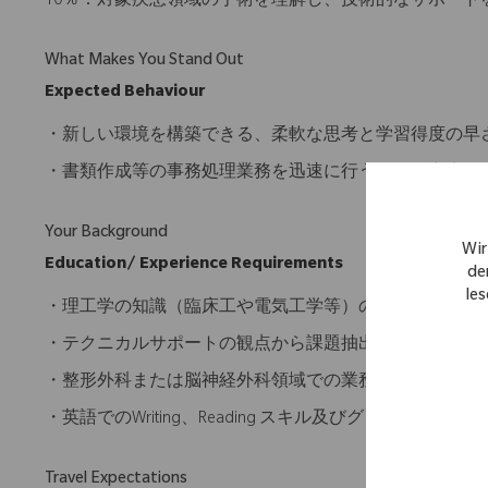
10％：対象疾患領域の手術を理解し、技術的なサポート
What Makes You Stand Out
Expected Behaviour
・新しい環境を構築できる、柔軟な思考と学習得度の早
・書類作成等の事務処理業務を迅速に行うことが出来る
Your Background
Wir
Education/ Experience Requirements
de
les
・理工学の知識（臨床工や電気工学等）の知識を有する
・テクニカルサポートの観点から課題抽出、解決策の実
・整形外科または脳神経外科領域での業務経験歓迎
・英語でのWriting、Reading スキル及びグローバ
Travel Expectations