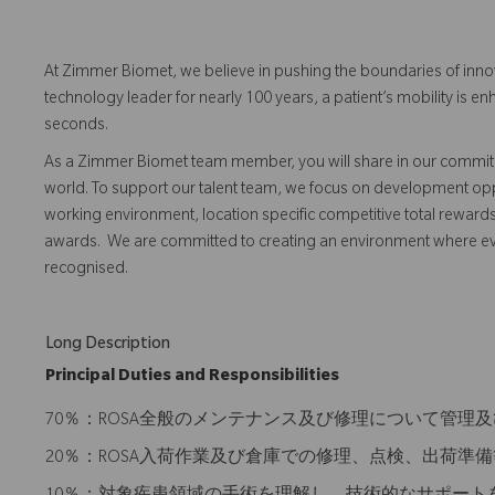
At Zimmer Biomet, we believe in pushing the boundaries of inno
technology leader for nearly 100 years, a patient’s mobility is
seconds.
As a Zimmer Biomet team member, you will share in our commitm
world. To support our talent team, we focus on development opp
working environment, location specific competitive total reward
awards. We are committed to creating an environment where 
recognised.
Long Description
Principal Duties and Responsibilities
70％：ROSA全般のメンテナンス及び修理について管理
20％：ROSA入荷作業及び倉庫での修理、点検、出荷準