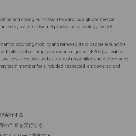
vation and driving our mission forward. As a global medical
 enhanced by a Zimmer Biomet product or technology every 8
ent to providing mobility and renewed life to people around the
ortunities, robust employee resource groups (ERGs), a flexible
s, wellness incentives and a culture of recognition and performance
every team member feels included, respected, empowered and
及び実行する
備等の作業を実行する