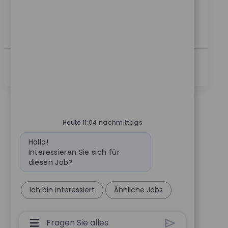
forward. As a global medical technology leader for
nearly 100 years, a patient’s mobility is enhanced by
a...
Mehr Anzeigen
Heute 11:04 nachmittags
Bot-Nachricht
Hallo!
Interessieren Sie sich für
diesen Job?
Ich bin interessiert
Ähnliche Jobs
Chatbot-Benutzereingabefeld Mit Der Schal