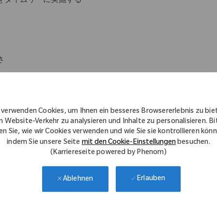
をタイムリーに実施する
さ
 verwenden Cookies, um Ihnen ein besseres Browsererlebnis zu bie
n Website-Verkehr zu analysieren und Inhalte zu personalisieren. Bi
en Sie, wie wir Cookies verwenden und wie Sie sie kontrollieren kön
方
indem Sie unsere Seite
mit den Cookie-Einstellungen
besuchen.
(Karriereseite powered by Phenom)
行を冷静に対応することができる方
Erlauben
Ablehnen
ルステークホルダーとの英語でのコミュニケーション能力