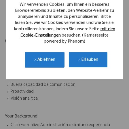
formación al mencionado equipo, así como resolver las
Wir verwenden Cookies, um Ihnen ein besseres
incidencias que ocasionen estos.
Browsererlebnis zu bieten, den Website-Verkehr zu
analysieren und Inhalte zu personalisieren. Bitte
Hacer de BU dentro de CX y OM si procede.
lesen Sie, wie wir Cookies verwenden und wie Sie sie
Mantener actualizadas las fichas de clientes.
kontrollieren können, indem Sie unsere Seite
mit den
Cookie-Einstellungen
besuchen. (Karriereseite
powered by Phenom)
What Makes You Stand Out
Planificación y organización
Orientación al cliente
Erlauben
Ablehnen
Tolerancia al estrés
Trabajo en equipo
Orientación al detalle
Buena capacidad de comunicación
Proactividad
Visión analítica
Your Background
Ciclo Formativo Administración o similar o experiencia