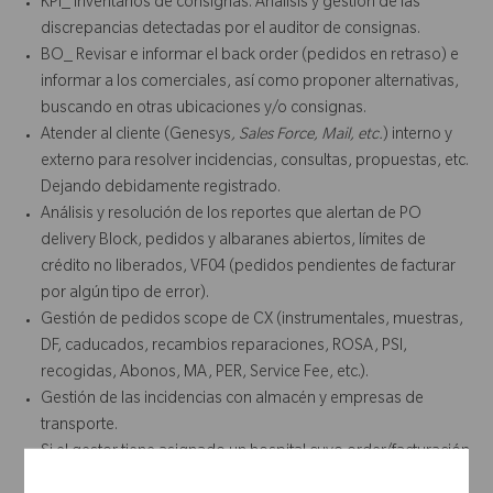
KPI_ Inventarios de consignas. Análisis y gestión de las
discrepancias detectadas por el auditor de consignas.
BO_ Revisar e informar el back order (pedidos en retraso) e
informar a los comerciales, así como proponer alternativas,
buscando en otras ubicaciones y/o consignas.
Atender al cliente (Genesys
, Sales Force, Mail, etc.
) interno y
externo para resolver incidencias, consultas, propuestas, etc.
Dejando debidamente registrado.
Análisis y resolución de los reportes que alertan de PO
delivery Block, pedidos y albaranes abiertos, límites de
crédito no liberados, VF04 (pedidos pendientes de facturar
por algún tipo de error).
Gestión de pedidos scope de CX (instrumentales, muestras,
DF, caducados, recambios reparaciones, ROSA, PSI,
recogidas, Abonos, MA, PER, Service Fee, etc.).
Gestión de las incidencias con almacén y empresas de
transporte.
Si el gestor tiene asignado un hospital cuyo order/facturación
dependen de GBS, debe dar asistencia, soporte y/o