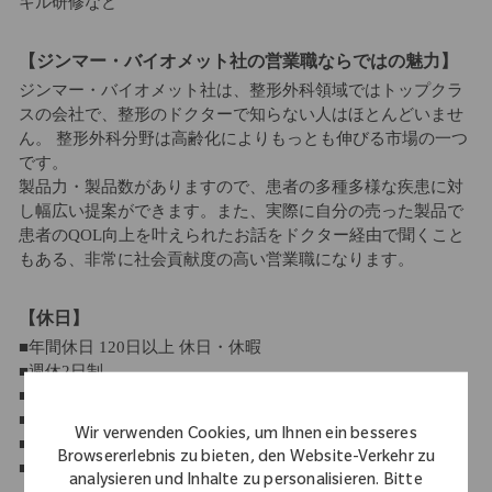
キル研修など
【ジンマー・バイオメット社の営業職ならではの魅力】
ジンマー・バイオメット社は、整形外科領域ではトップクラ
スの会社で、整形のドクターで知らない人はほとんどいませ
ん。 整形外科分野は高齢化によりもっとも伸びる市場の一つ
です。
製品力・製品数がありますので、患者の多種多様な疾患に対
し幅広い提案ができます。また、実際に自分の売った製品で
患者のQOL向上を叶えられたお話をドクター経由で聞くこと
もある、非常に社会貢献度の高い営業職になります。
【休日】
■年間休日 120日以上 休日・休暇
■週休2日制
■祝日休み
■年末年始休暇
Wir verwenden Cookies, um Ihnen ein besseres
■有給休暇（10日～21日）
Browsererlebnis zu bieten, den Website-Verkehr zu
■産休・育休制度
analysieren und Inhalte zu personalisieren. Bitte