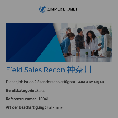
Skip to main content
-
Field Sales Recon 神奈川
Dieser Job ist an 2 Standorten verfügbar
Alle anzeigen
Berufskategorie :
Sales
Referenznummer :
10041
Art der Beschäftigung :
Full-Time