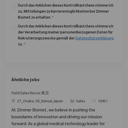
Durch das Anklicken dieses Kontrollkästchens stimme ich
zu, Mitteilungen zu Karrieremöglichkeiten bei Zimmer
Biomet zu erhalten.
*
Durch das Anklicken dieses Kontrollkästchens stimme ich
der Verarbeitung meiner personenbezogenen Daten für
Rekrutierungszwecke gemäß der
Datenschutzerklärung
zu.
*
Ähnliche Jobs
Field Sales Recon 東京
Ort
Kategorie
ReqId
27_Osaka, 05_Kansai, Japan
Sales
10431
At Zimmer Biomet, we believe in pushing the
boundaries of innovation and driving our mission
forward. As a global medical technology leader for