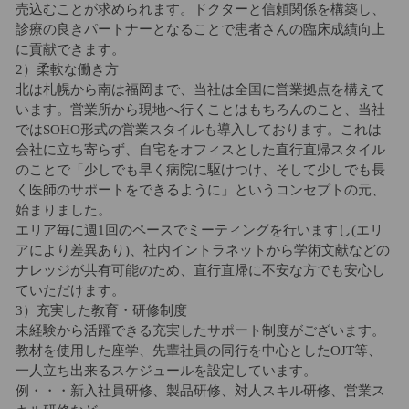
売込むことが求められます。ドクターと信頼関係を構築し、
診療の良きパートナーとなることで患者さんの臨床成績向上
に貢献できます。
2）柔軟な働き方
北は札幌から南は福岡まで、当社は全国に営業拠点を構えて
います。営業所から現地へ行くことはもちろんのこと、当社
ではSOHO形式の営業スタイルも導入しております。これは
会社に立ち寄らず、自宅をオフィスとした直行直帰スタイル
のことで「少しでも早く病院に駆けつけ、そして少しでも長
く医師のサポートをできるように」というコンセプトの元、
始まりました。
エリア毎に週1回のペースでミーティングを行いますし(エリ
アにより差異あり)、社内イントラネットから学術文献などの
ナレッジが共有可能のため、直行直帰に不安な方でも安心し
ていただけます。
3）充実した教育・研修制度
未経験から活躍できる充実したサポート制度がございます。
教材を使用した座学、先輩社員の同行を中心としたOJT等、
一人立ち出来るスケジュールを設定しています。
例・・・新入社員研修、製品研修、対人スキル研修、営業ス