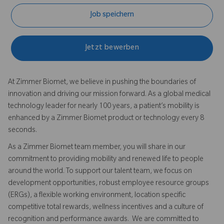
Job speichern
Jetzt bewerben
At Zimmer Biomet, we believe in pushing the boundaries of
innovation and driving our mission forward. As a global medical
technology leader for nearly 100 years, a patient’s mobility is
enhanced by a Zimmer Biomet product or technology every 8
seconds.
As a Zimmer Biomet team member, you will share in our
commitment to providing mobility and renewed life to people
around the world. To support our talent team, we focus on
development opportunities, robust employee resource groups
(ERGs), a flexible working environment, location specific
competitive total rewards, wellness incentives and a culture of
recognition and performance awards. We are committed to