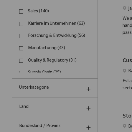
Kategorie
Ort
Ja
Sales
(
140
)
Arbeitsplätze
We a
Karriere Im Unternehmen
(
63
)
handl
Arbeitsplätze
pass
Forschung & Entwicklung
(
56
)
Arbeitsplätze
Manufacturing
(
43
)
Arbeitsplätze
Cus
Quality & Regulatory
(
31
)
Arbeitsplätze
Ort
B
Supply Chain
(
25
)
Arbeitsplätze
Esta
Customer Support
(
11
)
Unterkategorie
sect
Arbeitsplätze
Land
Sto
Bundesland / Provinz
Ort
B