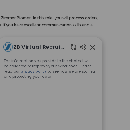
che ID
Zimmer Biomet. In this role, you will process orders,
. If you have excellent communication skills and a
ZB Virtual Recruiter
Aktivierte Chatbo
The information you provide to the chatbot will
be collected to improve your experience. Please
read our
privacy policy
to see how we are storing
and protecting your data
cias, asegurando la satisfacción del cliente en el
te y habilidades en SAP, ¡queremos conocerte!