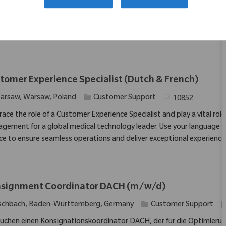
cient processes. This role involves coordinating daily workflows, m
ovements. Ideal candidates bring significant leadership experience 
ems.
tomer Experience Specialist (Dutch & French)
Kategorie
Erforderliche ID
arsaw, Warsaw, Poland
Customer Support
10852
ace the role of a Customer Experience Specialist and play a vital r
gement for a global medical technology leader. Use your language ski
ice to ensure seamless operations and deliver exceptional experiences
signment Coordinator DACH (m/w/d)
Kategorie
E
schbach, Baden-Württemberg, Germany
Customer Support
suchen einen Konsignationskoordinator DACH, der für die Optimie