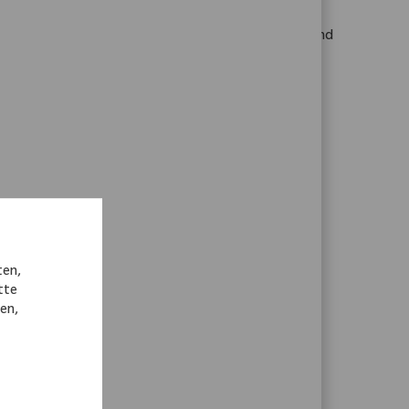
ing, implementing, and supporting enterprise storage
tions, and IT project leadership to drive innovation and
 technology.
he ID
ing the booking lifecycle for surgery and loan set
mer queries. Ideal for candidates with experience in
ustry.
ten,
tte
nen,
he ID
tomer issues, ensuring high-quality service and