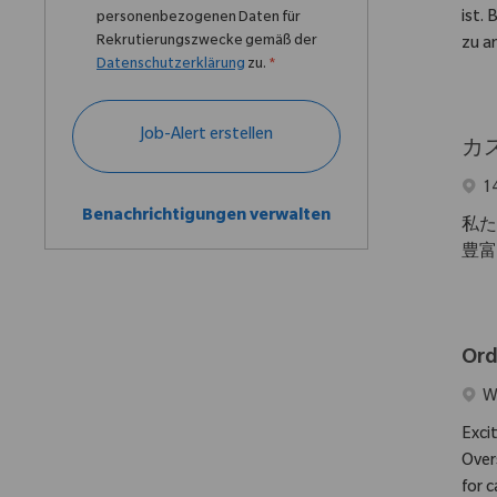
ist.
personenbezogenen Daten für
Rekrutierungszwecke gemäß der
zu an
Datenschutzerklärung
zu.
*
Job-Alert erstellen
カ
Ort
1
Benachrichtigungen verwalten
私た
豊富
Ord
Ort
W
Exci
Over
for 