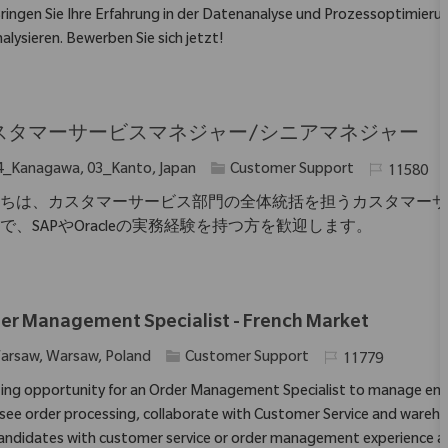
 Bringen Sie Ihre Erfahrung in der Datenanalyse und Prozessoptimierung
alysieren. Bewerben Sie sich jetzt!
スタマーサービスマネジャー/シニアマネジャー
Kategorie
Erforderlich
4_Kanagawa, 03_Kanto, Japan
Customer Support
11580
ちは、カスタマーサービス部門の全体統括を担うカスタマーサ
で、SAPやOracleの実務経験を持つ方を歓迎します。
er Management Specialist - French Market
Kategorie
Erforderliche ID
arsaw, Warsaw, Poland
Customer Support
11779
ting opportunity for an Order Management Specialist to manage end
see order processing, collaborate with Customer Service and warehou
candidates with customer service or order management experience and