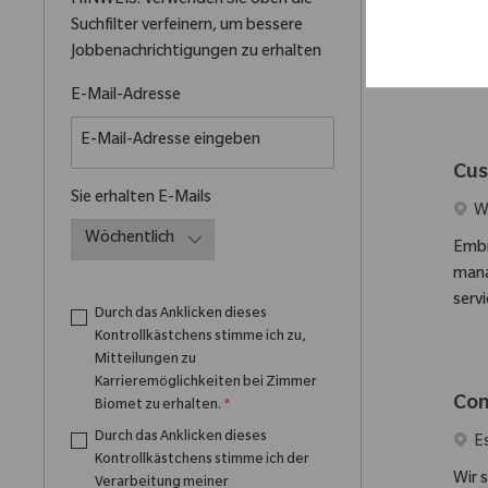
HINWEIS: Verwenden Sie oben die
effi
Suchfilter verfeinern, um bessere
impr
Jobbenachrichtigungen zu erhalten
syst
Required
E-Mail-Adresse
Cus
Required
Sie erhalten E-Mails
Ort
W
Embr
mana
serv
Durch das Anklicken dieses
Kontrollkästchens stimme ich zu,
Mitteilungen zu
Karrieremöglichkeiten bei Zimmer
Con
Biomet zu erhalten.
*
Durch das Anklicken dieses
Ort
E
Kontrollkästchens stimme ich der
Wir 
Verarbeitung meiner