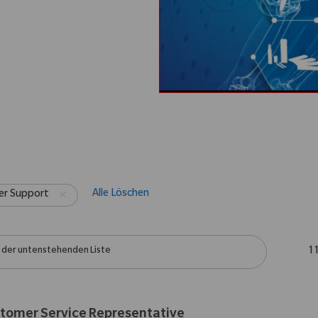
Alle Löschen
r Support
der untenstehenden Liste
1
tomer Service Representative