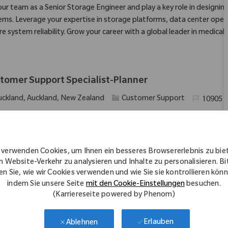
 our team as a Senior Storage Engineer and play a key role in design
ems. Leverage your expertise in storage platforms, data center opera
e system reliability. Grow your career with a global leader in medical
tomer Support Specialist-Planner
Kategorie
Erforderlic
uckland, Auckland, New Zealand
Customer Support
10905
me part of our team as a Customer Support Specialist-Planner, manag
ations. Oversee accurate data entry, timely stock delivery, and custo
omer service or loan set operations, preferably within the medical ind
 verwenden Cookies, um Ihnen ein besseres Browsererlebnis zu bie
n Website-Verkehr zu analysieren und Inhalte zu personalisieren. Bi
en Sie, wie wir Cookies verwenden und wie Sie sie kontrollieren kön
indem Sie unsere Seite
mit den Cookie-Einstellungen
besuchen.
tomer Experience Coordinator IV
(Karriereseite powered by Phenom)
Kategorie
Erforderlic
emote, Remote, United States
Customer Support
11614
Erlauben
Ablehnen
re seeking a Customer Experience Coordinator IV to lead complex cus