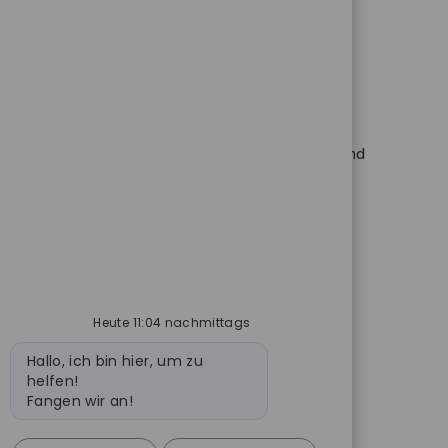
rforderliche ID
11732
ner (m/w/d), der die Schnittstelle zwischen Kunden und
se und tragen zur kontinuierlichen Verbesserung des
Heute 11:04 nachmittags
Bot-Nachricht
Hallo, ich bin hier, um zu
helfen!
Fangen wir an!