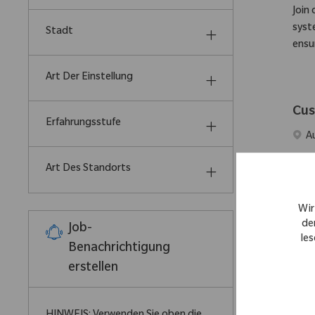
Join
syst
Stadt
ensur
Art Der Einstellung
Cus
Erfahrungsstufe
Ort
A
Beco
Art Des Standorts
oper
cust
Wir
de
Job-
les
Benachrichtigung
Cus
erstellen
Ort
R
We a