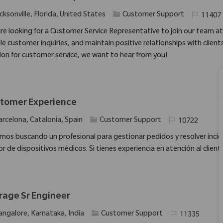
Kategorie
Erforderli
cksonville, Florida, United States
Customer Support
11407
re looking for a Customer Service Representative to join our team at 
e customer inquiries, and maintain positive relationships with clients
ion for customer service, we want to hear from you!
tomer Experience
Kategorie
Erforderliche ID
arcelona, Catalonia, Spain
Customer Support
10722
mos buscando un profesional para gestionar pedidos y resolver inciden
or de dispositivos médicos. Si tienes experiencia en atención al clien
rage Sr Engineer
Kategorie
Erforderliche ID
angalore, Karnataka, India
Customer Support
11335