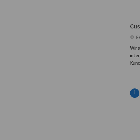
Cus
Ort
E
Wir 
inte
Kund
1