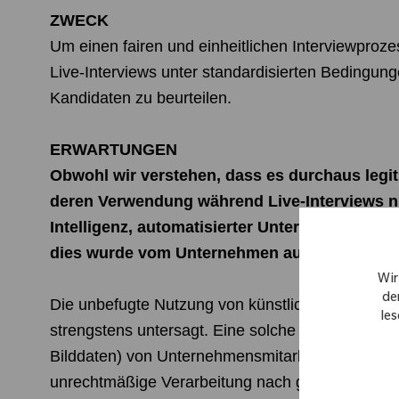
ZWECK
Um einen fairen und einheitlichen Interviewproz
Live-Interviews unter standardisierten Bedingung
Kandidaten zu beurteilen.
ERWARTUNGEN
Obwohl wir verstehen, dass es durchaus legit
deren Verwendung während Live-Interviews ni
Intelligenz, automatisierter Unterstützung, e
dies wurde vom Unternehmen ausdrücklich i
Wir
de
Die unbefugte Nutzung von künstlicher Intelligen
les
strengstens untersagt. Eine solche Nutzung kan
Bilddaten) von Unternehmensmitarbeitern ohne 
unrechtmäßige Verarbeitung nach geltendem Date