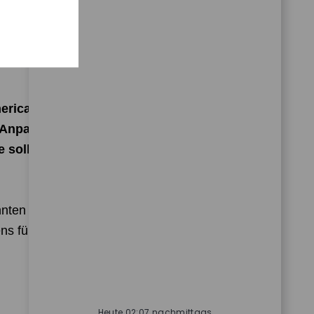
ung und Beteiligung während der gesamten
ichheit unter den Kandidaten.
ericans with Disabilities Act (ADA) sowie
e Anpassungen in Bezug auf das
sollten vor dem Interview eingereicht
annten Punkten einverstanden. Die Nichteinhaltung
ns führen.
Heute 02:07 nachmittags