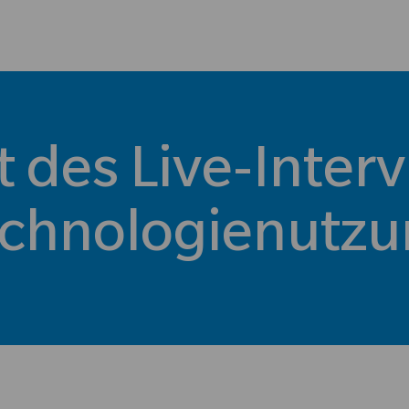
Skip to main content
ät des Live-Inter
chnologienutz