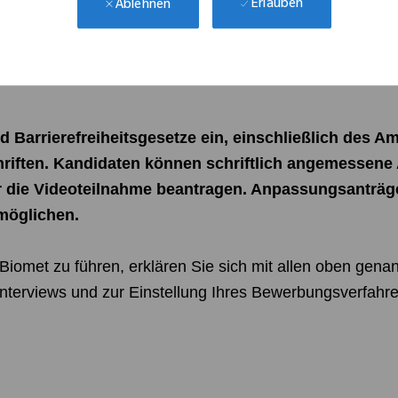
Erlauben
Ablehnen
deoteilnahme, um eine angemessene Identitätsüberprüf
ützen die Integrität des Interviews und die Chancengle
d Barrierefreiheitsgesetze ein, einschließlich des Am
schriften. Kandidaten können schriftlich angemessen
r die Videoteilnahme beantragen. Anpassungsanträge 
möglichen.
 Biomet zu führen, erklären Sie sich mit allen oben gen
nterviews und zur Einstellung Ihres Bewerbungsverfahre