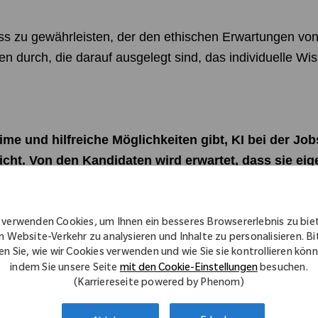
ess zu gewährleisten, der den ethischen Erwartungen vo
en durch, die darauf ausgelegt sind, das individuelle W
ime und hilfreiche Möglichkeiten gibt, KI bei der Jo
cht. Von den Kandidaten wird erwartet, dass sie ei
xterner Referenzmaterialien oder Unterstützung durc
m Voraus genehmigt.
 verwenden Cookies, um Ihnen ein besseres Browsererlebnis zu bie
n Website-Verkehr zu analysieren und Inhalte zu personalisieren. Bi
z, automatisierten Systemen, Aufnahmesoftware, Transkri
en Sie, wie wir Cookies verwenden und wie Sie sie kontrollieren kön
n die Aufzeichnung, Analyse oder Übertragung personen
indem Sie unsere Seite
mit den Cookie-Einstellungen
besuchen.
Benachrichtigung oder gültige Rechtsgrundlage umfass
(Karriereseite powered by Phenom)
nschutzrecht darstellen.