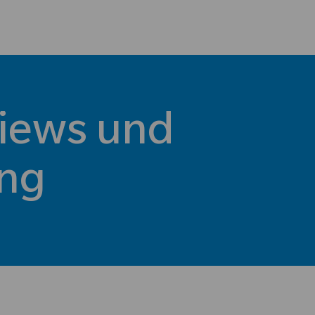
views und
ung