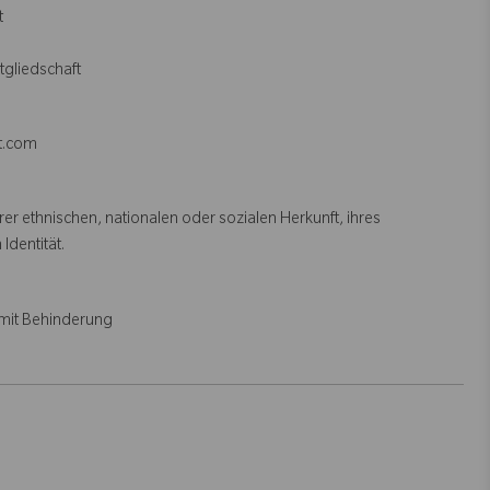
t
itgliedschaft
et.com
r ethnischen, nationalen oder sozialen Herkunft, ihres
 Identität.
mit Behinderung