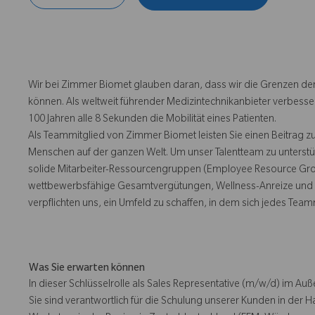
Wir bei Zimmer Biomet glauben daran, dass wir die Grenzen der
können. Als weltweit führender Medizintechnikanbieter verbesse
100 Jahren alle 8 Sekunden die Mobilität eines Patienten.
Als Teammitglied von Zimmer Biomet leisten Sie einen Beitrag z
Menschen auf der ganzen Welt. Um unser Talentteam zu unterstü
solide Mitarbeiter-Ressourcengruppen (Employee Resource Group
wettbewerbsfähige Gesamtvergütungen, Wellness-Anreize und e
verpflichten uns, ein Umfeld zu schaffen, in dem sich jedes Team
Was Sie erwarten können
In dieser Schlüsselrolle als Sales Representative (m/w/d) im Auße
Sie sind verantwortlich für die Schulung unserer Kunden in der