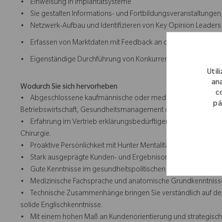
• Einweisung in Implantatsysteme
• Sie gestalten Informations- und Fortbildungsveranstaltungen,
• Netzwerk-Aufbau und Identifizieren von Key Opinion Leaders
• Erfassen von Marktdaten mit Feedback an die Verkaufsleitun
• Eigenständige Durchführung von Konkurrenz- und Marktanaly
Util
ana
Wodurch Sie sich hervorheben
c
• Abgeschlossene kaufmännische oder medizinisch-technische Au
pá
Betriebswirtschaft, Gesundheitsmanagement oder einem vergle
• Erfahrung im Vertrieb erklärungsbedürftiger Produkte, vorzu
Chirurgie.
• Proaktive Persönlichkeit mit Hunter Mentalität.
• Stark ausgeprägte Kunden- und Ergebnisorientierung sowie
• Gute Kenntnisse im gesundheitspolitischen Umfeld (z.B. über 
• Medizinische Fachsprache und anatomische Grundkenntnisse
• Technische Zusammenhänge bringen Sie verständlich auf de
solide Englischkenntnisse.
• Mit einem hohen Maß an Kundenorientierung und strategischem