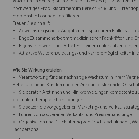
Wachstum in der Region in Zentraldeutschland (FFM, Würzburg, Je
hochwertiges Produktsortiment im Bereich Knie- und Hüftendopr
modernsten Lösungen profitieren.
Freuen Sie sich auf:
• Abwechslungsreiche Aufgaben mit spürbarem Einfluss auf d
• Enge Zusammenarbeit mit medizinischen Fachkräften und Entsc
• Eigenverantwortliches Arbeiten in einem unterstützenden, e
• Attraktive Weiterentwicklungs- und Karrieremöglichkeiten in 
Wie Sie Wirkung erzielen
• Verantwortung für das nachhaltige Wachstum in Ihrem Vertrieb
Betreuung neuer Kunden und den Ausbau bestehender Geschäf
• Sie beraten Ärzt:innen und Klinikverwaltungen kompetent zu 
optimalen Therapieentscheidungen.
• Sie setzen die vorgegebenen Marketing- und Verkaufsstrategi
• Führen von souveränen Verkaufs- und Preisverhandlungen mit 
• Organisation und Durchführung von Produktschulungen, Works
Fachpersonal.