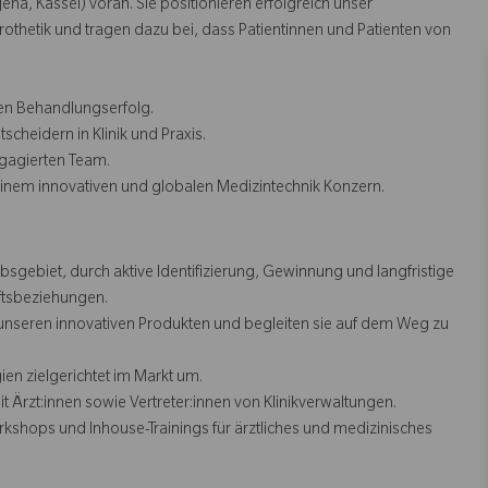
na, Kassel) voran. Sie positionieren erfolgreich unser
othetik und tragen dazu bei, dass Patientinnen und Patienten von
en Behandlungserfolg.
heidern in Klinik und Praxis.
ngagierten Team.
einem innovativen und globalen Medizintechnik Konzern.
sgebiet, durch aktive Identifizierung, Gewinnung und langfristige
tsbeziehungen.
unseren innovativen Produkten und begleiten sie auf dem Weg zu
en zielgerichtet im Markt um.
Ärzt:innen sowie Vertreter:innen von Klinikverwaltungen.
hops und Inhouse-Trainings für ärztliches und medizinisches