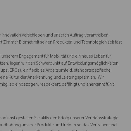
 Innovation verschieben und unseren Auftrag vorantreiben
rt Zimmer Biomet mit seinen Produkten und Technologien seit fast
u unserem Engagement für Mobilität und ein neues Leben für
tzen, legen wir den Schwerpunkt auf Entwicklungsmöglichkeiten,
s, ERGs), ein flexibles Arbeitsumfeld, standortspezifische
ine Kultur der Anerkennung und Leistungsprämien. Wir
mitglied einbezogen, respektiert, befähigt und anerkannt fühlt.
ndienst gestalten Sie aktiv den Erfolg unserer Vertriebsstrategie.
 Handhabung unserer Produkte und treiben so das Vertrauen und