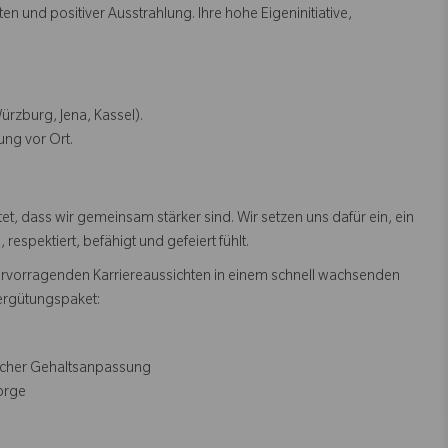
 und positiver Ausstrahlung. Ihre hohe Eigeninitiative,
ürzburg, Jena, Kassel).
ung vor Ort.
, dass wir gemeinsam stärker sind. Wir setzen uns dafür ein, ein
espektiert, befähigt und gefeiert fühlt.
ervorragenden Karriereaussichten in einem schnell wachsenden
ergütungspaket:
rlicher Gehaltsanpassung
sorge