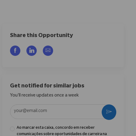
Share this Opportunity
Compartilhar via Facebook
Compartilhar via LinkedIn
Compartilhar por e-mail
Get notified for similar jobs
You'll receive updates once a week
Enter Email address (Required)
Ativar
Ao marcar esta caixa, concordo em receber
comunicações sobre oportunidades de carreira na