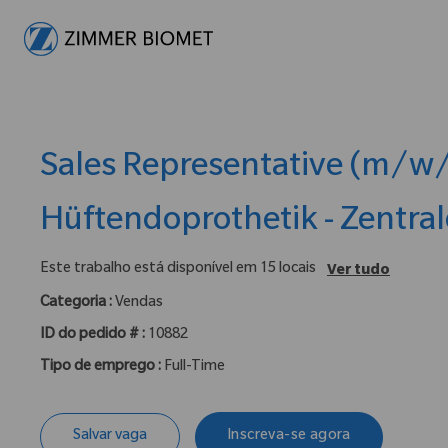
-
Sales Representative (m/w/
Hüftendoprothetik - Zentra
Este trabalho está disponível em 15 locais
Ver tudo
Categoria :
Vendas
ID do pedido # :
10882
Tipo de emprego :
Full-Time
Salvar vaga
Inscreva-se agora