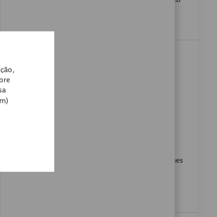
unterstützt. Nutzen Sie Ihre Fähigkeiten im Vertrieb
und tragen Sie aktiv zum Wachstum unseres
Unternehmens bei.
Sales Representative (m/w/d)
Sportmedizin, Region Baden-
ação,
obre
Württemberg
sa
Categoria
Disponível em 18 locais
Vendas
om)
ReqId
11661
Wir suchen einen Vertriebsmitarbeiter (m/w/d) im
Bereich Sportmedizin, der Verantwortung für
Vertrauen und Wachstum in der Region Baden-
Württemberg übernimmt. Sie beraten medizinisches
Fachpersonal und gestalten den medizinischen
Fortschritt mit unseren innovativen Lösungen.
Bewerben Sie sich jetzt!