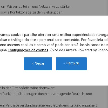
 um Wissen zu teilen und Netzwerke zu stärken.
 sowie Kontaktpflege zu den Zielgruppen.
g
sen sowie Teilnahme an Kongressen und Klinikveranstaltungen.
izamos cookies para lhe oferecer uma melhor experiência de naveg
lisar o tráfego do site e personalizar o conteúdo. Por favor, leia s
omo usamos cookies e como você pode controlá-los visitando nos
sbildung, alternativ ein Hochschulabschluss (z. B. in
gina
Configurações de cookies
. (Site de Carreira Powered by Phen
ichbaren Fachgebiet).
gsweise in der Orthopädie (Knie- und Hüftendoprothetik) oder
Permitir
Negar
 Verhandlungsgeschick.
DRGs) oder Erfahrung im Klinikgeschäft.
 in der Orthopädie wünschenswert.
n Punkt und überzeugen durch hervorragende Deutsch- und
 Vertriebsverständnis agieren Sie zielgerichtet und engagiert.