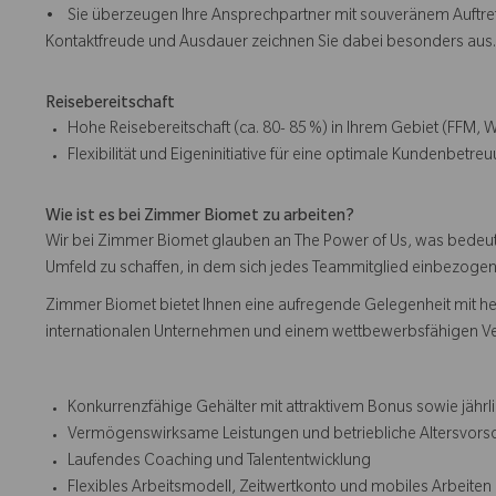
• Sie überzeugen Ihre Ansprechpartner mit souveränem Auftreten
Kontaktfreude und Ausdauer zeichnen Sie dabei besonders aus.
Reisebereitschaft
Hohe Reisebereitschaft (ca. 80- 85 %) in Ihrem Gebiet (FFM, W
Flexibilität und Eigeninitiative für eine optimale Kundenbetreu
Wie ist es bei Zimmer Biomet zu arbeiten?
Wir bei Zimmer Biomet glauben an The Power of Us, was bedeutet
Umfeld zu schaffen, in dem sich jedes Teammitglied einbezogen, r
Zimmer Biomet bietet Ihnen eine aufregende Gelegenheit mit h
internationalen Unternehmen und einem wettbewerbsfähigen V
Konkurrenzfähige Gehälter mit attraktivem Bonus sowie jäh
Vermögenswirksame Leistungen und betriebliche Altersvor
Laufendes Coaching und Talententwicklung
Flexibles Arbeitsmodell, Zeitwertkonto und mobiles Arbeiten