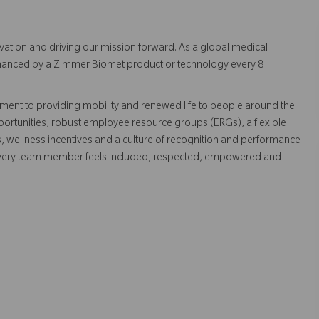
vation and driving our mission forward. As a global medical
 enhanced by a Zimmer Biomet product or technology every 8
ent to providing mobility and renewed life to people around the
ortunities, robust employee resource groups (ERGs), a flexible
s, wellness incentives and a culture of recognition and performance
every team member feels included, respected, empowered and