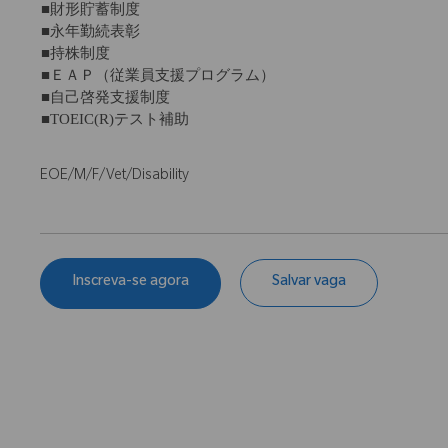
■財形貯蓄制度
■永年勤続表彰
■持株制度
■ＥＡＰ（従業員支援プログラム）
■自己啓発支援制度
■TOEIC(R)テスト補助
EOE/M/F/Vet/Disability
Inscreva-se agora
Salvar vaga