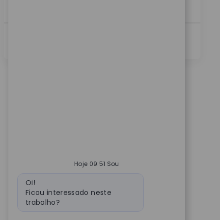
a...
Ver Mais
Hoje 09:51 Sou
Mensagem do bot
Oi!
Ficou interessado neste
trabalho?