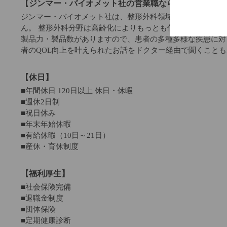
【ジンマー・バイオメット社の営業職ならではの魅力】
ジンマー・バイオメット社は、整形外科領域ではトップクラ
ん。 整形外科分野は高齢化によりもっとも伸びる市場の一
製品力・製品数がありますので、患者の多種多様な疾患に対
者のQOL向上を叶えられたお話をドクター経由で聞くこと
【休日】
■年間休日 120日以上 休日・休暇
■週休2日制
■祝日休み
■年末年始休暇
■有給休暇（10日～21日）
■産休・育休制度
【福利厚生】
■社会保険完備
■退職金制度
■団体保険
■定期健康診断