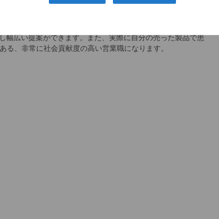
スの会社で、整形のドクターで知らない人はほとんどいませ
つです。
し幅広い提案ができます。また、実際に自分の売った製品で患
もある、非常に社会貢献度の高い営業職になります。