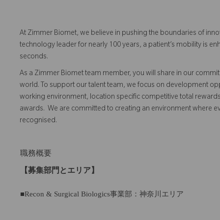
At Zimmer Biomet, we believe in pushing the boundaries of inno
technology leader for nearly 100 years, a patient’s mobility is
seconds.
As a Zimmer Biomet team member, you will share in our commitm
world. To support our talent team, we focus on development opp
working environment, location specific competitive total reward
awards. We are committed to creating an environment where 
recognised.
職務概要
【募集部門とエリア】
■Recon & Surgical Biologics事業部：神奈川エリア