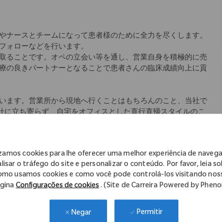
やナースとチームになって患者様のために全力を尽くします。
フォローなどを行います。
取ることです。オペの立会い等を通し、営業自身を積極的に売
療の良きパートナーとなることで患者さんの臨床成績向上に貢
います。営業所から現地へ行くことはもちろんのこと、当社で
会社に立ち寄らず、自宅をオフィスとした直行直帰スタイルのこ
師のサポートをできるように」というコンセプトの元、始まり
アにより差異あり)、社内イントラネットから学術文献などのナ
izamos cookies para lhe oferecer uma melhor experiência de naveg
ていただけます。
lisar o tráfego do site e personalizar o conteúdo. Por favor, leia s
omo usamos cookies e como você pode controlá-los visitando nos
教材を使用した座学、先輩社員の同行を中心としたOJT等、一
gina
Configurações de cookies
. (Site de Carreira Powered by Phen
キル研修など
Permitir
Negar