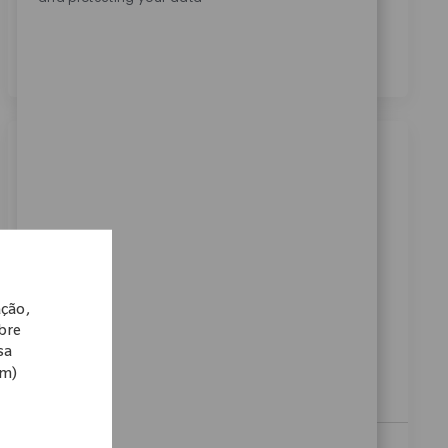
dos meus dados pessoais para fins de recrutamento,
conforme descrito no
Aviso de Privacidade
.
*
Similar Jobs
Field Sales Recon 東京
Localização
Categoria
27_Osaka, 05_Kansai, Japan
Vendas
ReqId
10431
At Zimmer Biomet, we believe in pushing the
ação,
boundaries of innovation and driving our mission
obre
forward. As a global medical technology leader for
sa
nearly 100 years, a patient’s mobility is enhanced by
om)
a...