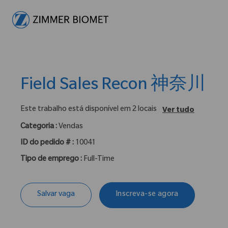
-
Field Sales Recon 神奈川
Este trabalho está disponível em 2 locais
Ver tudo
Categoria :
Vendas
ID do pedido # :
10041
Tipo de emprego :
Full-Time
Salvar vaga
Inscreva-se agora