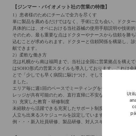
【ジンマー・バイオメット社の営業の特徴】
1）患者様のためにチームで全力を尽くす
単に製品を薦めるだけではなく、手術に立ち会い、ドクター
具体的には、オペにおける当社器械の使用手順説明や技術的
そのため、最も重要な点はドクターやナースから信頼を勝ち
込むことが求められます。ドクターと信頼関係を構築し、診
献できます。
2）柔軟な働き方
北は札幌から南は福岡まで、当社は全国に営業拠点を構えて
はSOHO形式の営業スタイルも導入しております。これは
とで「少しでも早く病院に駆けつけ、そして少しでも長く医
ました。
エリア毎に週1回のペースでミーティングを行いますし(エリ
Util
レッジが共有可能のため、直行直帰に不安な方でも安心し
ana
3）充実した教育・研修制度
c
未経験から活躍できる充実したサポート制度がございます。
pá
人立ち出来るスケジュールを設定しています。
例・・・新入社員研修、製品研修、対人スキル研修、営業ス